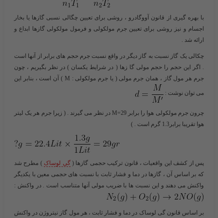
با بهره گیری از قانون آووگادرو ، روشی برای تعیین چگالی نسبی گازها یا بخار
اجسام و نیز روشی برای تعیین جرم مولکولی و فرمول مولکولی گازها ابداع و
ارائه شد .
چکالی یک گاز نسبت به گاز دیگر در واقع نسبت جرم حجم های برابر از آنها است
. اگر این حجم را حجم مولی گا زها ( در شرایط یکسان ) در نظر بگیریم ، چون
جرم هر مول گاز ، همان جرم مولی ( یا جرم مولکولی : M ) آن است ، بنابر این
می توان نوشت :
چرون جرم مولکولی هوا را برابر M=29 در نظر می گیرند . ( زیرا جرم هر یک لیتر
هوا تقریبا برابر1.3 گرم است . )
پس از کشف این واقعیات ، قانون ترکیب حجمی گازها (
گی لوساک
) مطرح شد
که بر اساس آن ، گازها در دما و فشار ثابت با نسبت های حجمی معین با یکدیگر
واکنش می دهند و این نسبت ها با ضریب مولی آنها متناسب است . در واکنش :
بر اساس قانون گی لوساک در دما و فشار ثابت ، هر مول گاز نیتروژن در واکنش