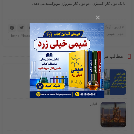
با یک مول گاز اکسیژن ، دو مول گاز نیتروژن مونوکسید می دهد .
×
قانون ، آووگادرو ، گاز ، مایع ، فشار،
حجم ، شیمی ، کنکور
مطالب مرتبط
کلاس آنلاین
اتیلن