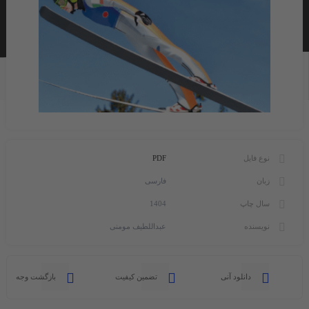
نوع فایل
PDF
زبان
فارسی
سال چاپ
1404
نویسنده
عبداللطیف مومنی
دانلود آنی
تضمین کیفیت
بازگشت وجه