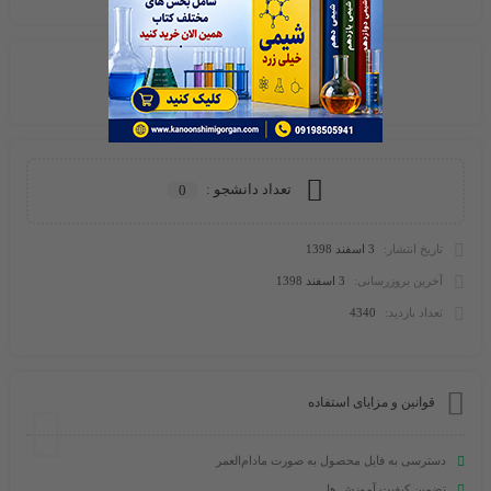
امتیازی ثبت نشده است
تعداد دانشجو :
0
تاریخ انتشار:
3 اسفند 1398
آخرین بروزرسانی:
3 اسفند 1398
تعداد بازدید:
4340
قوانین و مزایای استفاده
دسترسی به فایل محصول به صورت مادام‌العمر
تضمین کیفیت آموزش ها