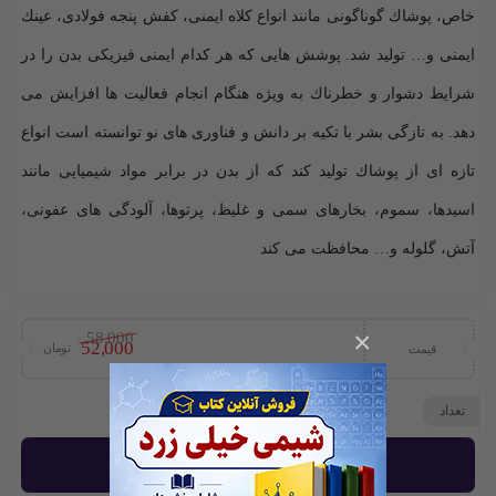
خاص، پوشاك گوناگونی مانند انواع كلاه ایمنی، كفش پنجه فولادی، عینك
ایمنی و… تولید شد. پوشش هایی كه هر کدام ایمنی فیزیكی بدن را در
شرایط دشوار و خطرناك به ویژه هنگام انجام فعالیت ها افزایش می
دهد. به تازگی بشر با تكیه بر دانش و فناوری های نو توانسته است انواع
تازه ای از پوشاك تولید كند كه از بدن در برابر مواد شیمیایی مانند
اسیدها، سموم، بخارهای سمی و غلیظ، پرتوها، آلودگی های عفونی،
آتش، گلوله و… محافظت می کند
×
58,000
52,000
تومان
قیمت
تعداد
افزودن به سبد خرید