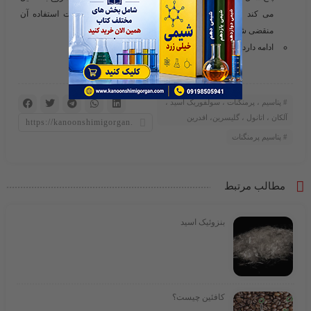
می کند و ممکن است فقط یک سال طول بکشد تا مهلت استفاده آن
منقضی شود .
ادامه دارد ………………
پتاسیم ، پرمنگنات ، سولفوریک اسید ،
آلکان ، اتانول ، گلیسرین، افدرین
پتاسیم پرمنگنات
مطالب مرتبط
بنزوئیک اسید
کافئین چیست؟