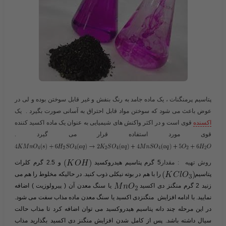
پتاسیم پرمنگنات
، یک ماده جامد به رنگ بنفش و غیر قابل سوختن بوده و لی در
عوض باعث می شود که سوختن مواد قابل احتراق به آسانی صورت بگیرد . یک
اکسنده
قوی است و در اکثر واکنش های شیمیایی به عنوان یک ماده اکسید کننده
قوی مورد استفاده قرار می گیرد .
روش تهیه
: مقدار
5 گرم پتاسیم هیدروکسید
و 2.5 گرم کلرات
پتاسیم
را با هم در بوته نیکلی ذوب کنید. در حالیکه مخلوط را هم می
زنید 2 گرم منگنز دی اکسید
یا سنگ معدن آن ( پیرولوزیت ) اضافه
نمایید. با ادامه افزایش منگنز
دی اکسید
یا سنگ معدن ماده مذاب سفت می شود.
در این مرحله چند دانه پتاسیم هیدروکسید می توان اضافه کرد تا مذاب حالت
سیال داشته باشد. پس از کامل شدن افزایش منگنز دی اکسید بگذارید مذاب