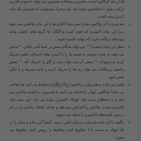
ها از پایه کوکائین است. پتاسیم پرمنگنات همچنین می تواند با سودو افدرین
ترکیب شود تا متکاتینون تولید کند، یک محرک مصنوعی که همچنین یک ماده
کنترل شده است.
چه چیزی با آن واکنش نشان نمی دهد؟ آلکان ها با این ماده واکنش نمی دهند
زیرا این ماده اکسنده ای قوی است و آلکان ها گروه های عاملی مانند
پیوندهای دوگانه ندارند که بتوانند اکسید شوند.
خطر این ماده چیست؟ * می تواند هنگام تنفس بر شما تأثیر بگذارد. * تماس
می تواند به شدت پوست و چشم ها را با آسیب های احتمالی چشم تحریک
کرده و بسوزاند. * تنفس آن می تواند بینی و گلو را تحریک کند. * تنفس
پتاسیم پرمنگنات می تواند ریه ها را تحریک کرده و باعث سرفه و یا تنگی
نفس شود.
وقتی این ماده و هیدروژن پراکسید
را مخلوط می کنید چه اتفاقی
می افتد؟ هنگامی کهآن را اضافه می کنید، با هیدروژن پراکسید واکنش می
دهد و به اصطلاح بسته های کوچک اکسیژن تولید می کند. این بسته های
اکسیژن شدت واکنش را افزایش می‌دهند و صدای انفجار مانندی را در اثر
برخورد کیسه‌های اکسیژن با شعله می شنوید .
چگونه با این ماده شیمیایی و شکر آتش درست کنیم؟ این ماده و شکر را در
یک لیوان به نسبت 1:1 مخلوط کنید. مخلوط را روشن کنید. مخلوط می
سوزد.