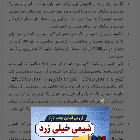
آیا می توانیم بعد از افزودن این ترکیب شیمیایی به آب ، آن را بنوشیم؟
پتاسیم پرمنگنات یک عامل اکسید کننده قوی است. دارای خواص ضد عفونی
کننده، خوشبو کننده و قابض است. از این رو، استفاده از مقدار خیلی کم
پتاسیم پرمنگنات در آب آشامیدنی بی خطر است.
چگونه می توان پتاسیم پرمنگنات را خنثی کرد؟ پتاسیم پرمنگنات را می توان
با یک محلول هیدروژن پراکسید 3٪، 2 قاشق غذاخوری در هر 100 گالن (1
فنجان در هر 500
گالن
) با استفاده از محلول اولیه 34٪ هیدروژن پراکسید
خنثی کرد.
اگر پتاسیم پرمنگنات گرم شود چه اتفاقی می افتد؟ هنگامی که این ماده
گرم می شود، پتاسیم منگنات، منگنز دی اکسید و گاز اکسیژن تولید می کند.
اگر پتاسیم پرمنگنات را در آب بریزید چه اتفاقی می افتد؟وقتی کریستال
های پتاسیم پرمنگنات را در آب قرار می دهیم، رنگ ارغوانی آن در سراسر
×
آب پخش می شود. این خاصیت انتشار ذرات آب و پتاسیم پرمنگنات را نشان
می دهد، زیرا به دلیل این خاصیت تنها انحلال و پخش شدن رنگ این ماده
صورت می گیرد.
عمر مفید استفاده از پتاسیم پرمنگنات چقدر است ؟ زمانی که پتاسیم
پرمنگنات در ظرفی با در بسته محکم نگه داری شود، عمر مفیدی در حدود
پنج سال دارد. با این حال، هنگامی که ظرف را باز می کنید، شروع به تحلیل