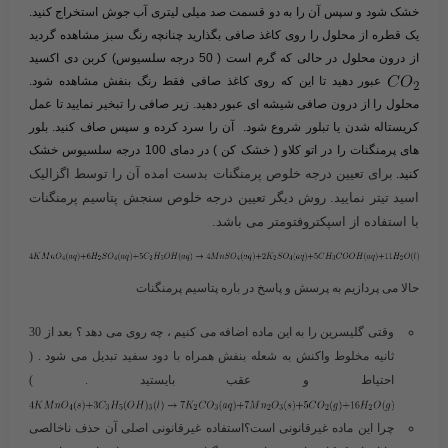
خشک شود و سپس آن را به دو قسمت صد میلی لیتری آب جوش استخراج کنید.
یک قطره از محلول را روی کاغذ صافی بگذارید چنانچه رنگ سبز مشاهده گردید
از درون محلول در حالی که گرم است ( 50 درجه سلسیوس) کربن دی اکسید
عبور دهید تا این که روی کاغذ صافی فقط رنگ بنفش مشاهده شود.
محلول را از درون صافی شیشه ای عبور دهید. زیر صافی را تبخیر نمایید تا عمل
کریستاله شدن یا تبلور شروع شود. آن را سرد کرده و سپس صاف کنید. بلور
های پرمنگنات را در اتو کلاو ( خشک کن ) در دمای 100 درجه سلسیوس خشک
برای تعیین درجه خلوص پرمنگنات بدست امده آن را توسط اگزالیک
کنید.
اسید تیتر نمایید. روش دیگر تعیین درجه خلوص سنجش پتاسیم پرمنگنات
با استفاده از
اسپکتروفتومتر
می باشد.
حالا می پردازیم به پرسش و پاسخ در باره پتاسیم پرمنگنات
وقتی گلیسرین را به این ماده اضافه می کنیم ، چه روی می دهد ؟ بعد از 30
ثانیه مخلوط واکنش به شعله بنفش همراه با دود سفید تبدیل می شود . (
احتیاط و عقب بایستید . )
چرا این ماده غیرقانونی است؟استفاده غیرقانونی اصلی آن حذف ناخالصی