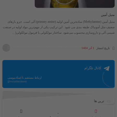
متیل آمین
متیل آمین (Methylamine) ساده‌ترین آمین اولیه (primary amine) آلی است. جزو بازهای
ضعیف مثل آمونیاک طبقه بندی می شود . این ترکیب یکی از مهم‌ترین مواد اولیه در صنعت
شیمی آلی و داروسازی محسوب می‌شود. ساختار مولکولی با فرمول مولکولی​( ...
تاریخ انتشار
1 آذر 1404
کانال تلگرام
ارتباط مستقیم با استادمومنی
@ostadmomeni
ترین ها