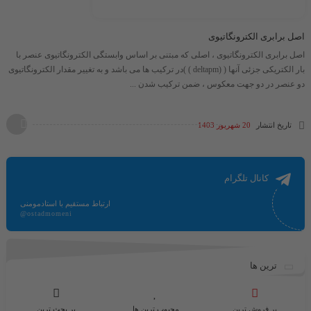
اصل برابری الکترونگاتیوی
اصل برابری الکترونگاتیوی ، اصلی که مبتنی بر اساس وابستگی الکترونگاتیوی عنصر با
بار الکتریکی جزئی آنها ​( (deltapm ) )​در ترکیب ها می باشد و به تغییر مقدار الکترونگاتیوی
دو عنصر در دو جهت معکوس ، ضمن ترکیب شدن ...
تاریخ انتشار
20 شهریور 1403
کانال تلگرام
ارتباط مستقیم با استادمومنی
@ostadmomeni
ترین ها
پر فروش ترین
محبوب ترین ها
پر بحث ترین