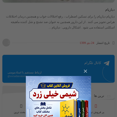
دیازپام
دیازپام دیازپام را برای تسکین اضطراب ، رفع اختلالات خواب و همچنین درمان اختلاتلات
هراس تجویز می کنند . از این دارور همچنین به عنوان ضد تشنج و شل کننده ماهیچه
اسکلتی استفاده می شود . اشکال دارویی : دیازپام ...
تاریخ انتشار
24 دی 1399
کانال تلگرام
×
ارتباط مستقیم با استادمومنی
@ostadmomeni
ترین ها
پر فروش ترین
محبوب ترین ها
پر بحث ترین