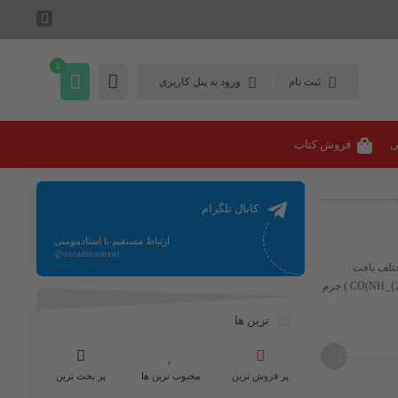
0
ثبت نام
ورود به پنل کاربری
ی
فروش کتاب
کانال تلگرام
ارتباط مستقیم با استادمومنی
@ostadmomeni
 و صنایع مختلف یافت
می‌شود. در ادامه اطلاعات جامعی درباره آن ارائه می‌دهم: تعریف و ساختار شیمیایی فرمول شیمیایی: ​( CO(NH_{2})_{2} )​ جرم
ترین ها
پر فروش ترین
محبوب ترین ها
پر بحث ترین