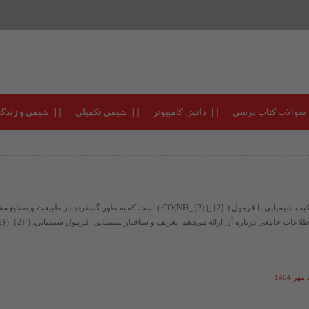
 سوالات کتاب درسی
دانش کامپیوتر
شیمی تکمیلی
شیمی و زندگ
اوره (Urea) یک ترکیب شیمیایی با فرمول ​( CO(NH_{2})_{2} )​ است که به طور گسترده در طبیعت
14