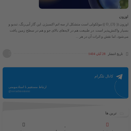
اوزون
اوزون (​( O_{3} )​) مولکولی است متشکل از سه اتم اکسیژن. این گاز آبی‌رنگ، تندبو و
بسیار واکنش‌پذیر است. در طبیعت هم در لایه‌های بالای جو و هم در سطح زمین یافت
می‌شود، اما نقش و اثرات آن در هر ...
تاریخ انتشار
28 آبان 1404
کانال تلگرام
ارتباط مستقیم با استادمومنی
@ostadmomeni
ترین ها