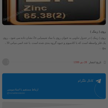
روی ( زینک )
روی ( زینک ) در جدول تناوبی به عنوان روی با نماد شیمیایی Zn نشان داده می شود ، روی
یک فلز واسطه است که با کادمیوم و جیوه گروه بندی شده است. با عدد اتمی میانی 30 ،
پنج ...
تاریخ انتشار
28 دی 1399
کانال تلگرام
ارتباط مستقیم با استادمومنی
@ostadmomeni