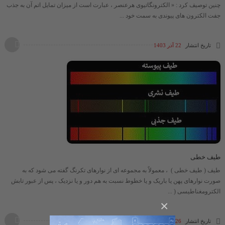
چنین توصیف کرد : « الکترونگاتیوی هرعنصر ، عبارت است از میزان تمایل اتم آن به جذب
جفت الکترون های پیوندی به سمت خود ...
تاریخ انتشار
22 آذر 1403
طیف خطی
طیف ( طیف خطی ) ، معمولاً به مجموعه ای از نوارهای تکرنگ گفته می شود که به
صورت نوارهای پهن یا باریک و یا خطوط نسبت به هم دور و یا نزدیک ، پس از عبور تابش
الکترومغناطیسی ( ...
×
تاریخ انتشار
26 شهریور 1403