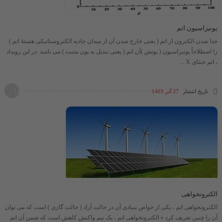
یونیزاسیون اتم
جدا شدن الکترون از اتم ( یعنی خارج شدن آن از میدان جاذبه الکتروستاتیکی هستۀ اتم )
را اصطلاحاً یونیزاسیون ( یونش )آن اتم ( یعنی تبدیل به یون مثبت ) می نامند .در این رویداد
، اتم خنثای X ...
تاریخ انتشار
27 آذر 1403
الکترونخواهی
الکترونخواهی اتم ، یکی از خواص بنیادی آن در حالت آزاد ( حالت گازی ) است که می توان
آن را چنین تعریف کرد « الکترونخواهی اتم ، یک نیم واکنش کاهش است که ضمن آن اتم