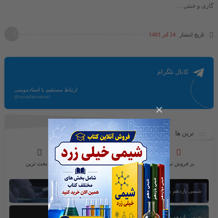
گازی و خنثی ...
تاریخ انتشار
24 آذر 1403
کانال تلگرام
ارتباط مستقیم با استادمومنی
@ostadmomeni
×
ترین ها
پر فروش ترین
محبوب ترین ها
پر بحث ترین
شیمی یازدهم بخش اول
شیمی یازدهم بخش سوم