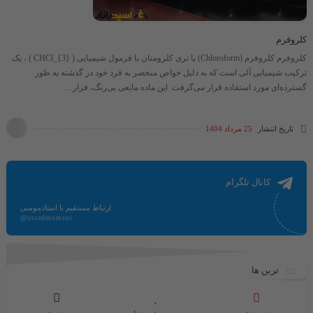
کلروفرم
کلروفرم کلروفرم (Chloroform) یا تری کلرومتان با فرمول شیمیایی ​( CHCl_{3} )​ ، یک
ترکیب شیمیایی آلی است که به دلیل خواص منحصر به فرد خود در گذشته به طور
گسترده‌ای مورد استفاده قرار می‌گرفت. این ماده مایعی بی‌رنگ، فرار ...
تاریخ انتشار
25 مرداد 1404
کانال تلگرام
ارتباط مستقیم با استادمومنی
@ostadmomeni
ترین ها