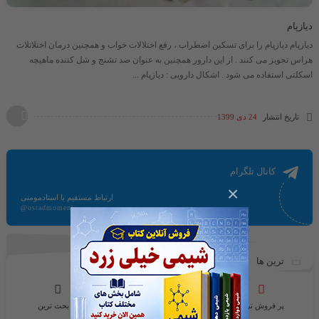
دیازپام
دیازپام دیازپام را برای تسکین اضطراب ، رفع اختلالات خواب و همچنین درمان اختلاتلات
هراس تجویز می کنند . از این دارور همچنین به عنوان ضد تشنج و شل کننده ماهیچه
اسکلتی استفاده می شود . اشکال دارویی : دیازپام ...
تاریخ انتشار
24 دی 1399
کانال تلگرام
×
ارتباط مستقیم با استادمومنی
@ostadmomeni
ترین ها
پر فروش ترین
محبوب ترین ها
پر بحث ترین