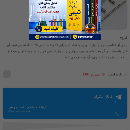
کروم
یکی از عناصر مهم جدول تناوبی، با نماد شیمیاییCr و عدد اتمی 24 شناخته می‌شود. این
فلز واسطه، در گروه ششم و دوره چهارم از جدول تناوبی قرار دارد و به عنوان یک فلز
سخت، براق و خاکستری‌رنگ توصیف می‌شود. ...
تاریخ انتشار
19 شهریور 1404
کانال تلگرام
ارتباط مستقیم با استادمومنی
@ostadmomeni