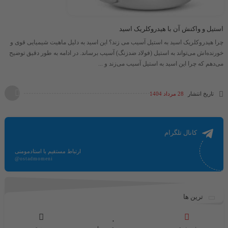
استیل و واکنش آن با هیدروکلریک اسید
چرا هیدروکلریک اسید به استیل آسیب می زند؟ این اسید به دلیل ماهیت شیمیایی قوی و
خورنده‌اش می‌تواند به استیل (فولاد ضدزنگ) آسیب برساند. در ادامه به طور دقیق توضیح
می‌دهم که چرا این اسید به استیل آسیب می‌زند و ...
تاریخ انتشار
28 مرداد 1404
کانال تلگرام
ارتباط مستقیم با استادمومنی
@ostadmomeni
ترین ها