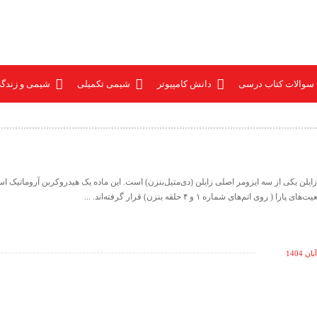
 سوالات کتاب درسی
دانش کامپیوتر
شیمی تکمیلی
شیمی و زندگ
ازایلن، یا 1، 4 - زایلن یکی از سه ایزومر اصلی زایلن (دی‌متیل‌بنزن) است. این ماده یک هیدروکربن آروماتیک
 روی اتم‌های شماره ۱ و ۴ حلقه بنزن) قرار گرفته‌اند. ...