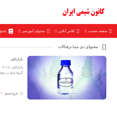
صفحه نخست
کلاس آنلاین
محتوای آموزشی
پاسخ
محتوای دی متیا ترفتالات
پارازایلن
پار
گروه متیل در موقعیت‌های پارا (
تاریخ انتشار
7 آبان 1404