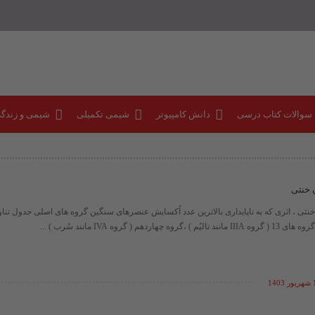
 سوالات کتاب درسی
دانش کامپیوتر
شیمی تکمیلی
شیمی و زندگ
 خنثی
نثی ، اثری که به ناپایداری بالاترین عدد اُکسایش عنصرهای سنگین گروه های اصلی جدول تناو
هاردهم ( گروه IVA مانند سُرب ) ...
140