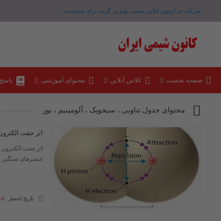
شرکت در آزمون آنلاین شیمی بهترین گزینه برای شماست .
صفحه نخست
کلاس آنلاین
محتوای آموزشی
پاسخ
محتوای جدول تناوبی ، سیجویک ، آلومینیم ، بور
اثر جفت الکترون
اثر جفت الکترون خ
عنصرهای سنگین گروه های 13 ( گروه IIIA مانند تالیُم ) ،گروه چ
تاریخ انتشار
14 شهریور 3