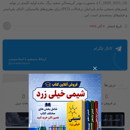
C_{8}H_{6}O_{4} )​، به‌صورت پودر کریستالی سفید رنگ، ماده اولیه کلیدی در تولید
پلیمرهای صنعتی مانند پلی‌اتیلن ترفتالات (PET) برای بطری‌های پلاستیکی، الیاف پلی‌استر
و فیلم‌های بسته‌بندی است. این ...
تاریخ انتشار
6 آبان 1404
کانال تلگرام
ارتباط مستقیم با استادمومنی
@ostadmomeni
×
ترین ها
پر فروش ترین
محبوب ترین ها
پر بحث ترین
شیمی یازدهم بخش اول