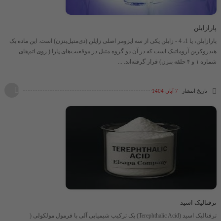
پارازایلن
پارازایلن، یا 1، 4 - زایلن یکی از سه ایزومر اصلی زایلن (دی‌متیل‌بنزن) است. این ماده یک
هیدروکربن آروماتیک است که در آن دو گروه متیل در موقعیت‌های پارا ( روی اتم‌های
شماره ۱ و ۴ حلقه بنزن) قرار گرفته‌اند. ...
تاریخ انتشار
7 آبان 1404
ترفتالیک اسید
ترفتالیک اسید (Terephthalic Acid) یک ترکیب شیمیایی آلی با فرمول مولکولی ​(