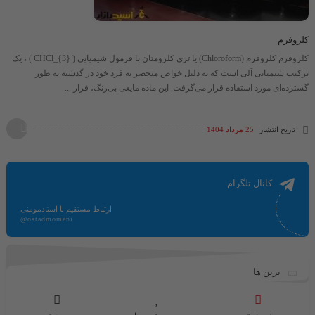
کلروفرم
کلروفرم کلروفرم (Chloroform) یا تری کلرومتان با فرمول شیمیایی ​( CHCl_{3} )​ ، یک
ترکیب شیمیایی آلی است که به دلیل خواص منحصر به فرد خود در گذشته به طور
گسترده‌ای مورد استفاده قرار می‌گرفت. این ماده مایعی بی‌رنگ، فرار ...
تاریخ انتشار
25 مرداد 1404
کانال تلگرام
ارتباط مستقیم با استادمومنی
@ostadmomeni
ترین ها