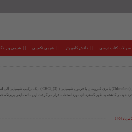
 سوالات کتاب درسی
دانش کامپیوتر
شیمی تکمیلی
شیمی و زندگ
کلروفرم کلروفرم (Chloroform) یا تری کلرومتان با فرمول شیمیایی ​( CHCl_{3} )​ ،
 خود در گذشته به طور گسترده‌ای مورد استفاده قرار می‌گرفت. این ماده مایعی بی‌رنگ، فرار
140