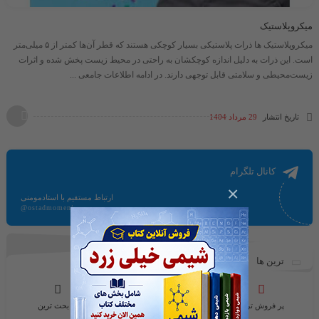
میکروپلاستیک
میکروپلاستیک‌ ها ذرات پلاستیکی بسیار کوچکی هستند که قطر آن‌ها کمتر از ۵ میلی‌متر
است. این ذرات به دلیل اندازه کوچکشان به راحتی در محیط زیست پخش شده و اثرات
زیست‌محیطی و سلامتی قابل توجهی دارند. در ادامه اطلاعات جامعی ...
تاریخ انتشار
29 مرداد 1404
کانال تلگرام
×
ارتباط مستقیم با استادمومنی
@ostadmomeni
ترین ها
پر فروش ترین
محبوب ترین ها
پر بحث ترین