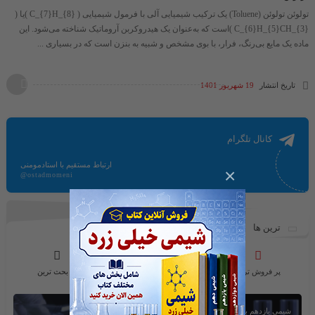
تولوئن تولوئن (Toluene) یک ترکیب شیمیایی آلی با فرمول شیمیایی ​( C_{7}H_{8} )​یا ​(
C_{6}H_{5}CH_{3} )​است که به‌عنوان یک هیدروکربن آروماتیک شناخته می‌شود. این
ماده یک مایع بی‌رنگ، فرار، با بوی مشخص و شبیه به بنزن است که در بسیاری ...
تاریخ انتشار
19 شهریور 1401
کانال تلگرام
ارتباط مستقیم با استادمومنی
×
@ostadmomeni
ترین ها
پر فروش ترین
محبوب ترین ها
پر بحث ترین
شیمی یازدهم بخش اول