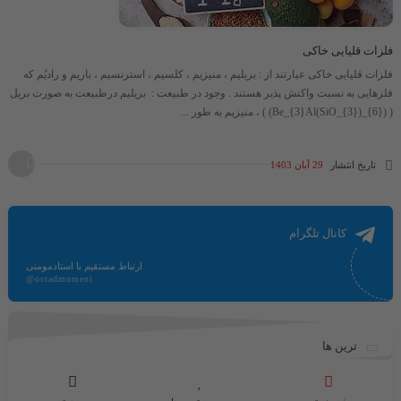
فلزات قلیایی خاکی
فلزات قلیایی خاکی عبارتند از : بریلیم ، منیزیم ، کلسیم ، استرنسیم ، باریم و رادیُم که
فلزهایی به نسبت واکنش پذیر هستند . وجود در طبیعت : بریلیم درطبیعت به صورت بریل​
( (Be_{3}Al(SiO_{3})_{6}) )​ ، منیزیم به طور ...
تاریخ انتشار
29 آبان 1403
کانال تلگرام
ارتباط مستقیم با استادمومنی
@ostadmomeni
ترین ها