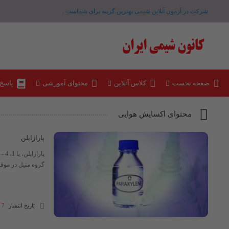
شرکت در آزمون آنلاین شیمی بهترین گزینه برای شماست .
صفحه نخست
کلاس آنلاین
محتوای آموزشی
پاسخ
محتوای اکسایش هوایی
پارازایلن
پار
گروه متیل در موقعیت‌های پارا (
تاریخ انتشار
7 آبان 1404