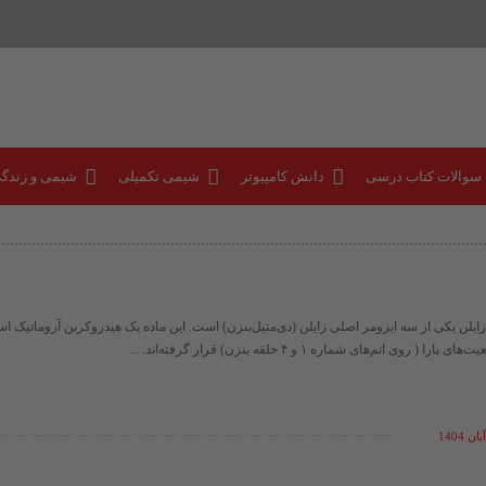
 سوالات کتاب درسی
دانش کامپیوتر
شیمی تکمیلی
شیمی و زندگ
ازایلن، یا 1، 4 - زایلن یکی از سه ایزومر اصلی زایلن (دی‌متیل‌بنزن) است. این ماده یک هیدروکربن آروماتیک
 روی اتم‌های شماره ۱ و ۴ حلقه بنزن) قرار گرفته‌اند. ...