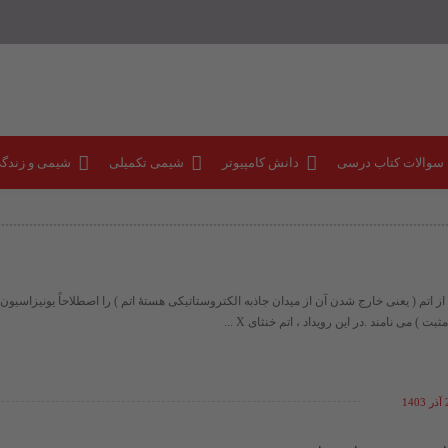
 سوالات کتاب درسی
دانش کامپیوتر
شیمی تکمیلی
شیمی و زندگ
 اتم ( یعنی خارج شدن آن از میدان جاذبه الکتروستاتیکی هستۀ اتم ) را اصطلاحاً یونیزاسیون (
بت ) می نامند .در این رویداد ، اتم خنثای X ...
14