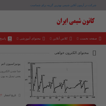
شرکت در آزمون آنلاین شیمی بهترین گزینه برای شماست .
صفحه نخست
کلاس آنلاین
محتوای آموزشی
پاسخ
محتوای الکترون خواهی
یونیزاسیون اتم
جدا شدن الکترون از
یعنی تبدیل به یون مث
تاریخ انتشار
27 آذر 03