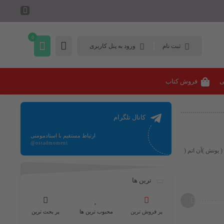
0
ثبت نام
ورود به پنل کاربری
ی
فروش کتاب
کانال تلگرام
ارتباط مستقیم با استادمومنی
@ostadmomeni
 یونش )آن اتم (
ترین ها
پر فروش ترین
محبوب ترین ها
پر بحث ترین