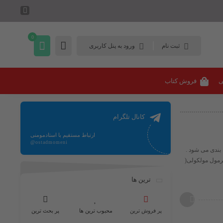
0
ثبت نام
ورود به پنل کاربری
ی
فروش کتاب
کانال تلگرام
ارتباط مستقیم با استادمومنی
@ostadmomeni
 آمونیاک طبقه بندی می شود .
رمول مولکولی​(
ترین ها
پر فروش ترین
محبوب ترین ها
پر بحث ترین