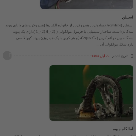
استیلن
استیلن (Acetylene)،ساده‌ترین هیدروکربن از خانواده آلكین‌ها (هیدروکربن‌های دارای پیوند
سه‌گانه) است. ساختار شیمیایی با فرمول مولکولی ​​( C_{2}H_{2} )​دارای یک پیوند
سه‌گانه بین دو اتم کربن ​( -Cequiv C- )​و هر کربن با یک هیدروژن پیوند کووالانسی
دارد.شکل مولکولی آن ...
تاریخ انتشار
22 آبان 1404
آمالگام جیوه