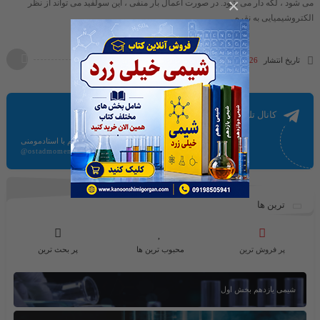
×
می شود ، لکه دار می شود. در صورت اعمال بار منفی ، این سولفید می تواند از نظر
الکتروشیمیایی به نقره ...
تاریخ انتشار
26 دی 1399
کانال تلگرام
ارتباط مستقیم با استادمومنی
@ostadmomeni
ترین ها
پر فروش ترین
محبوب ترین ها
پر بحث ترین
شیمی یازدهم بخش اول