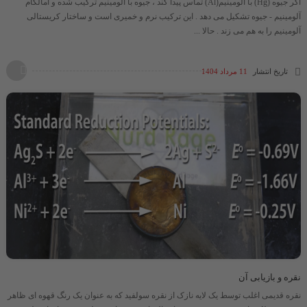
اگر جیوه (Hg) با آلومینیم(Al) تماس پیدا کند ، جیوه با آلومینیم ترکیب شده و آمالگام
آلومینیم - جیوه تشکیل می دهد . این ترکیب نرم و خمیری است و ساختار کریستالی
آلومینیم را به هم می زند . حالا ...
تاریخ انتشار
11 مرداد 1404
نقره و بازیابی آن
نقره قدیمی اغلب توسط یک لایه نازک از نقره سولفید که به عنوان یک رنگ قهوه ای ظاهر