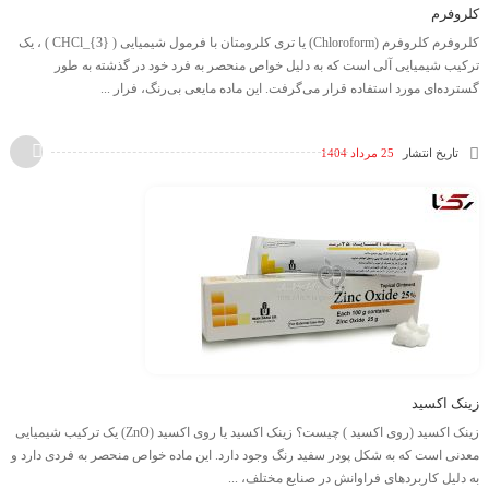
کلروفرم
کلروفرم کلروفرم (Chloroform) یا تری کلرومتان با فرمول شیمیایی ​( CHCl_{3} )​ ، یک
ترکیب شیمیایی آلی است که به دلیل خواص منحصر به فرد خود در گذشته به طور
گسترده‌ای مورد استفاده قرار می‌گرفت. این ماده مایعی بی‌رنگ، فرار ...
تاریخ انتشار
25 مرداد 1404
زینک اکسید
زینک اکسید (روی اکسید ) چیست؟ زینک اکسید یا روی اکسید (ZnO) یک ترکیب شیمیایی
معدنی است که به شکل پودر سفید رنگ وجود دارد. این ماده خواص منحصر به فردی دارد و
به دلیل کاربردهای فراوانش در صنایع مختلف، ...