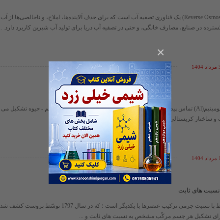
اسمز معکوس (Reverse Osmosis) یک فناوری تصفیه آب است که برای حذف آلاینده‌ها، املاح، و ناخالصی‌ها 
ترده در صنایع، مصارف خانگی، و حتی در تصفیه آب دریا برای تولید آب شیرین کاربرد دارد. ...
×
140
اگر جیوه (Hg) با آلومینیم(Al) تماس پیدا کند ، جیوه با آلومینیم ترکیب شده و آمالگام آلومینیم - جیوه تشکیل
ساختار کریستالی آلومینیم را به هم می زند . حالا ...
140
نسبت های ثابت
قانونی که در ارتباط با نسبت جرمی ترکیب عنصرها با یکدیگر است ؛ که در
رای تشکیل هر جسم مرکّب مشخص به نسبت های ثابت و ...