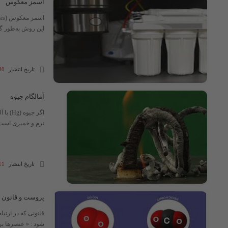
اسمز معکوس
این روش به‌طور گس
تاریخ انتشار
30 مرداد 4
آمالگام جیوه
نرم و خمیری است و 
تاریخ انتشار
11 مرداد 4
پروست و قانون 
شود : « عنصرها ب