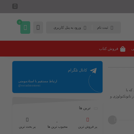
0
ثبت نام
ورود به پنل کاربری
ی
فروش کتاب
کانال تلگرام
ارتباط مستقیم با استادمومنی
@ostadmomeni
که با
 نانوتکنولوژی و
ترین ها
پر فروش ترین
محبوب ترین ها
پر بحث ترین