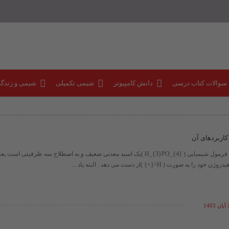
 سوالات کتاب درسی
دانش کامپیوتر
شیمی تکمیلی
شیمی و زندگ
اربردهای آن
فسفریک اسید ، با فرمول شیمیایی ​( H_{3}PO_{4} )​یک اسید معدنی ضعیف و به اصطلاح سه ظرفیت
 صورت ​( H^{+} )​از دست می دهد . البته یاد ...
14