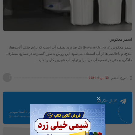
اسمز معکوس
اسمز معکوس (Reverse Osmosis) یک فناوری تصفیه آب است که برای حذف آلاینده‌ها،
املاح، و ناخالصی‌ها از آب استفاده می‌شود. این روش به‌طور گسترده در صنایع، مصارف
خانگی، و حتی در تصفیه آب دریا برای تولید آب شیرین کاربرد دارد. ...
تاریخ انتشار
30 مرداد 1404
×
کانال تلگرام
ارتباط مستقیم با استادمومنی
@ostadmomeni