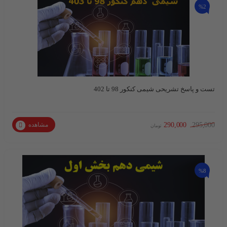
%2
تست و پاسخ تشریحی شیمی کنکور 98 تا 402
290,000
295,000
مشاهده
تومان
%8