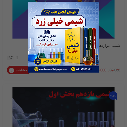
شیمی دوازدهم بخش سوم
37
55,000
60,000
مشاهده
تومان
%10