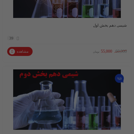
شیمی دهم بخش اول
39
55,000
60,000
مشاهده
تومان
%9