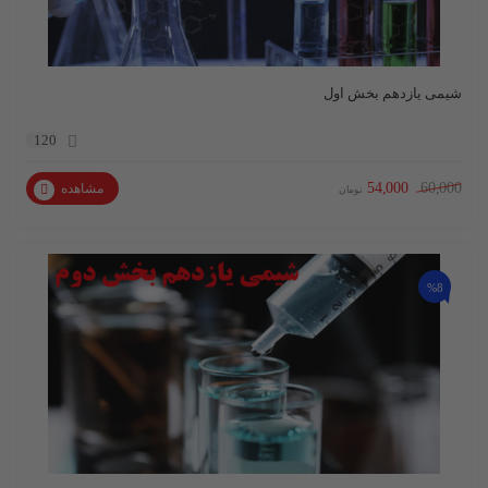
شیمی یازدهم بخش اول
120
54,000
60,000
مشاهده
تومان
%8