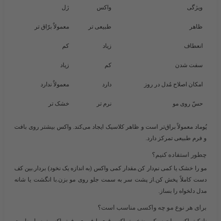
ویژگی
واکس
ژل
ظاهر
طبیعی تر
معمولاٌ برّاق تر
انعطاف
زیاد
کم
سفت شدن
کم
زیاد
امکان اصلاح مُدل در روز
دارد
معمولاٌ ندارد
حسّ روی مو
نرم تر
خشک تر
پُوماد معمولاً براق‌تر است و ظاهر کلاسیک ایجاد می‌کند. واکس بیشتر روی بافت
و فرم طبیعی تمرکز دارد.
چطور استفاده کنیم؟
مو را خشک یا کمی نم‌دار کن.مقدار کمی واکس (به اندازه یک نخود) بردار.بین کف
دست کاملاً پخش کن.از پشت سر به سمت جلو روی مو بزن.با انگشت یا شانه
مدل دلخواه را بساز.
برای هر نوع مو چه واکسی مناسب است؟