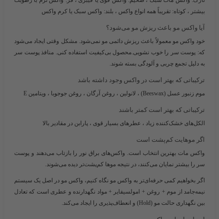
نازک: واکس مات سبک ، ضخیم: واکس قوی یا فیبری ، فر: واکس نرم با رطوبت
بیشتر ، کوتاه: تقریباً همه انواع واکس ، بلند: واکس سبک یا کرم واکس
آیا واکس مو باعث ریزش مو می‌شود؟
خود واکس مو معمولاً باعث ریزش دائمی مو نمی‌شود. مشکل وقتی ایجاد می‌شود
که: پوست سر را خوب نشویی.محصول بی‌کیفیت استفاده کنی. منافذ پوست سر
به دلیل تجمع چربی و آلودگی بسته شوند.
ترکیباتی که بهتر است در واکس وجود داشته باشد
موم زنبور عسل (Beeswax) ، لانولین ، روغن آرگان ، روغن جوجوبا ، ویتامین E
ترکیباتی که بهتر است کمتر باشند
الکل‌های خشک‌کننده زیاد ، عطرهای بسیار قوی ، پارابن در مقادیر بالا
اگر موهایت کم‌پشت است
واکس مات بهترین انتخاب است. واکس‌های براق نور را بازتاب می‌دهند و پوست
سر را بیشتر نمایان می‌کنند، در نتیجه موها کم‌پشت‌تر دیده می‌شوند.
اگر بخواهیم کمی حرفه‌ای‌تر به واکس مو نگاه کنیم، واکس مو در اصل یک سیستم
نیمه‌جامد از
موم + روغن + امولسیفایر + مواد نگهدارنده و عطری
است که تعادل
بین نگهداری حالت مو (Hold) و انعطاف‌پذیری را ایجاد می‌کند.