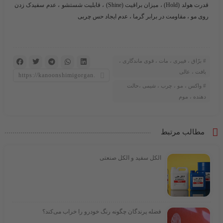
قدرت هولد (Hold) ، میزان براقیت (Shine) ، قابلیت شستشو ، عدم سفیدک زدن
روی مو ، مقاومت در برابر گرما ، عدم ایجاد حس چربی
برّاق ، فیبری ، مات ، قوی ماندگاری ،
بافت ، عالی
واکس ، مو ، چرب ، شیمی ،حالت
دهنده ، موم
مطالب مرتبط
الکل سفید و الکل صنعتی
فضله پرندگان چگونه رنگ خودرو را خراب می‌کند؟