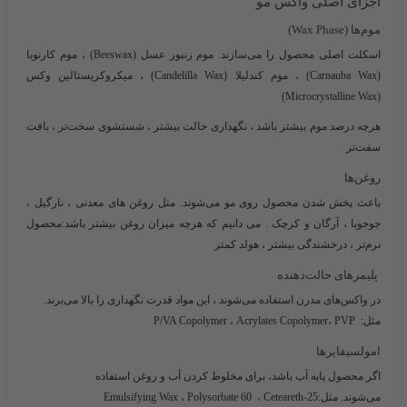
اجزای اصلی واکس مو
موم‌ها (Wax Phase)
اسکلت اصلی محصول را می‌سازند. موم زنبور عسل (Beeswax) ، موم کارنوبا
(Carnauba Wax) ، موم کندلیلا (Candelilla Wax) ، میکروکریستالین وکس
(Microcrystalline Wax)
هرچه درصد موم بیشتر باشد ، نگهداری حالت بیشتر ، شستشوی سخت‌تر ، بافت
سفت‌تر
روغن‌ها
باعث پخش شدن محصول روی مو می‌شوند. مثل روغن های معدنی ، نارگیل ،
جوجوبا ، آرگان و کرچک . می دانیم که هرچه میزان روغن بیشتر باشد:محصول
نرم‌تر ، درخشندگی بیشتر ، هولد کمتر
پلیمرهای حالت‌دهنده
در واکس‌های مدرن استفاده می‌شوند ، این مواد قدرت نگهداری را بالا می‌برند.
مثل: P/VA Copolymer ، Acrylates Copolymer، PVP
امولسیفایرها
اگر محصول پایه آب باشد، برای مخلوط کردن آب و روغن استفاده
می‌شوند. مثل:Emulsifying Wax ، Polysorbate 60 ، Ceteareth-25