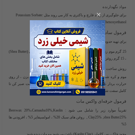
مواد نگهدارنده
×
برای جلوگیری از رشد قارچ و باکتری به کار می روند مثل :Potassium Sorbate
،Sodium Benzoate ، Phenoxyethanol
فرمول ساده واکس مو خانگی
برای تهیه حدود 100 گرم از آن می توان از مواد زیر استفاده کرد :
25 گرم موم زنبور عسل ، 30 گرم روغن نارگیل ، 25 گرم کره شی (Shea Butter)
، 15 گرم روغن جوجوبا ، 5 گرم ویتامین E
روش ساخت
موم و کره شی را بن‌ماری کن ، روغن‌ها را اضافه کن ، خوب هم بزن ، از روی
حرارت بردار ،ویتامین E را اضافه کن ، داخل ظرف بریز ،24 ساعت صبر کن تا
کامل سفت شود.
فرمول حرفه‌ای واکس مات
تقریباً موارد زیر را شامل می شود : Beeswax 20%،Carnauba10%,Kaolin
Clay25% ,shea Butter25% , روغن های سبک 20% ، امولسیفایر 5% ، افزودنی ها
5%
وجود خاک رس کائولن (Kaolin Clay) باعث می‌شود مو مات دیده شود.