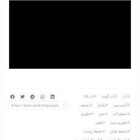
آب
آب آلوده
آب پاک
آینده سبز
پایدار
تصفیه
تصفیه آب
سبز
فناوری
فناوری سبز
فیلتر
محیط پایدار
محیط زیست
نانو تکنولوژی
نانو تکنولوژی سبز