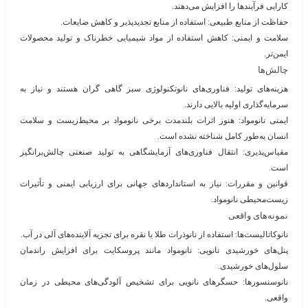
کارایی فرآیندها را افزایش می‌دهند.
حفاظت از منابع طبیعی
: استفاده از منابع تجدیدپذیر و کاهش ضایعات.
سلامت و ایمنی
: کاهش استفاده از مواد شیمیایی خطرناک و تولید محصولات
ایمن‌تر.
چالش‌ها
هزینه‌های تولید
: فناوری‌های نانوتکنولوژی سبز گاهی گران هستند و نیاز به
سرمایه‌گذاری اولیه بالایی دارند.
ایمنی نانومواد
: هنوز اثرات بلندمدت برخی نانومواد بر محیط‌زیست و سلامت
انسان به‌طور کامل شناخته نشده است.
مقیاس‌پذیری
: انتقال فناوری‌های آزمایشگاهی به تولید صنعتی چالش‌برانگیز
است.
قوانین و مقررات
: نیاز به استانداردهای جهانی برای ارزیابی ایمنی و تأثیرات
زیست‌محیطی نانومواد.
نمونه‌های واقعی
نانوکاتالیست‌ها
: استفاده از نانوذرات طلا یا نقره برای تجزیه آلاینده‌های آلی در آب.
پنل‌های خورشیدی نانویی
: نانومواد مانند پروسکایت برای افزایش راندمان
سلول‌های خورشیدی.
نانوسنسورها
: حسگرهای نانویی برای تشخیص آلودگی‌های محیطی در زمان
واقعی.