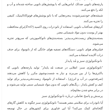
پارچه‌های نانویی ضدلک
: لباس‌هایی که با پوشش‌های نانویی ساخته شده‌اند و آب و
لکه را دفع می‌کنند.
شیشه‌های خودتمیزشونده
: پنجره‌هایی که با نانو پوشش‌های فوتوکاتالیتیک، کثیفی
را تجزیه می‌کنند.
کرم‌های ضدآفتاب نانویی
: استفاده از نانو ذرات روی اکسید (​
​)برای محافظت
Z
n
O
بهتر از پوست بدون مواد شیمیایی مضر.
بسته‌بندی‌های زیست‌تخریب‌پذیر
: بسته‌بندی‌های نانوکامپوزیتی که سریع‌تر تجزیه
می‌شوند.
فیلترهای هوای نانویی
: دستگاه‌های تصفیه هوای خانگی که از نانومواد برای حذف
ذرات آلاینده استفاده می‌کنند.
نانوتکنولوژی سبز و مُد پایدار
“نانوتکنولوژی سبز: انقلابی در صنعت مُد پایدار”
تولید پارچه‌های نانویی که
باکتری‌ها را از بین می‌برند و نیاز به شست‌وشوی مکرر را کاهش می‌دهند
(صرفه‌جویی در آب و انرژی) ، استفاده از نانومواد زیست‌تخریب‌پذیر برای تولید
کیف و کفش پایدار ، رنگ‌های نانویی که بدون مواد شیمیایی سمی تولید می‌شوند و
در برابر محو شدن مقاوم‌اند.
پرسش و پاسخ تعاملی درباره نانوتکنولوژی سبز
آیا نانوذرات برای سلامتی مضر هستند؟ نانوتکنولوژی سبز چگونه به کاهش گازهای
گلخانه‌ای کمک می‌کند؟ آیا این فناوری برای کشورهای در حال توسعه