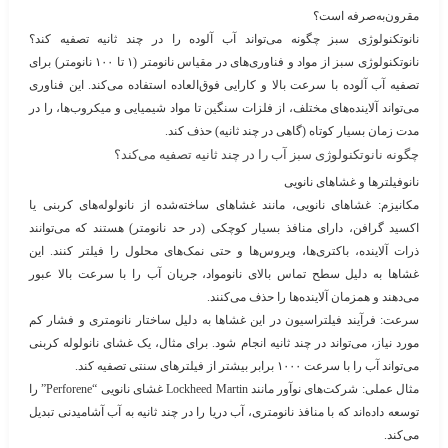
مقرون‌به‌صرفه است؟
نانوتکنولوژی سبز چگونه می‌تواند آب آلوده را در چند ثانیه تصفیه کند؟
نانوتکنولوژی سبز از مواد و فناوری‌های در مقیاس نانومتر (۱ تا ۱۰۰ نانومتر) برای
تصفیه آب آلوده با سرعت بالا و کارایی فوق‌العاده استفاده می‌کند. این فناوری
می‌تواند آلاینده‌های مختلف، از فلزات سنگین تا مواد شیمیایی و میکروب‌ها، را در
مدت زمان بسیار کوتاه (گاهی در چند ثانیه) حذف کند.
چگونه نانوتکنولوژی سبز آب را در چند ثانیه تصفیه می‌کند؟
نانوفیلترها و غشاهای نانویی
مکانیزم
: غشاهای نانویی، مانند غشاهای ساخته‌شده از نانولوله‌های کربنی یا
اکسید گرافن، دارای منافذ بسیار کوچکی (در حد نانومتر) هستند که می‌توانند
ذرات آلاینده، باکتری‌ها، ویروس‌ها و حتی نمک‌های محلول را فیلتر کنند. این
غشاها به دلیل سطح تماس بالای نانومواد، جریان آب را با سرعت بالا عبور
می‌دهند و همزمان آلاینده‌ها را حذف می‌کنند.
سرعت
: فرآیند فیلتراسیون در این غشاها به دلیل ساختار نانومتری و فشار کم
مورد نیاز، می‌تواند در چند ثانیه انجام شود. برای مثال، یک غشای نانولوله کربنی
می‌تواند آب را با سرعت ۱۰۰۰ برابر بیشتر از فیلترهای سنتی تصفیه کند.
مثال عملی
: شرکت‌های نوآور مانند
Lockheed Martin
غشای نانویی “Perforene” را
توسعه داده‌اند که با منافذ نانومتری، آب دریا را در چند ثانیه به آب آشامیدنی تبدیل
می‌کند.