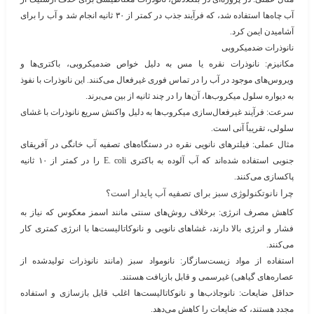
آب چاه‌ها استفاده شد، که فرآیند جذب در کمتر از ۳۰ ثانیه انجام شد و آب را برای
آشامیدن ایمن کرد.
نانوذرات ضدمیکروبی
مکانیزم
: نانوذرات نقره یا مس به دلیل خواص ضدمیکروبی، باکتری‌ها و
ویروس‌های موجود در آب را در تماس فوری غیرفعال می‌کنند. این نانوذرات با نفوذ
به دیواره سلول میکروب‌ها، آن‌ها را در چند ثانیه از بین می‌برند.
سرعت
: فرآیند غیرفعال‌سازی میکروب‌ها به دلیل واکنش سریع نانوذرات با غشای
سلولی، تقریباً آنی است.
مثال عملی
: فیلترهای نانویی نقره در دستگاه‌های تصفیه آب خانگی در آفریقای
جنوبی استفاده شده‌اند که آب آلوده به باکتری E. coli را در کمتر از ۱۰ ثانیه
پاکسازی می‌کنند.
چرا نانوتکنولوژی سبز برای تصفیه آب پایدار است؟
کاهش مصرف انرژی
: برخلاف روش‌های سنتی مانند اسمز معکوس که نیاز به
فشار و انرژی بالا دارند، غشاهای نانویی و نانوکاتالیست‌ها با انرژی کمتری کار
می‌کنند.
استفاده از مواد زیست‌سازگار
: نانومواد سبز (مانند نانوذرات تولیدشده از
عصاره‌های گیاهی) غیرسمی و قابل بازیافت هستند.
حداقل ضایعات
: نانوجاذب‌ها و نانوکاتالیست‌ها اغلب قابل بازسازی و استفاده
مجدد هستند، که ضایعات را کاهش می‌دهد.