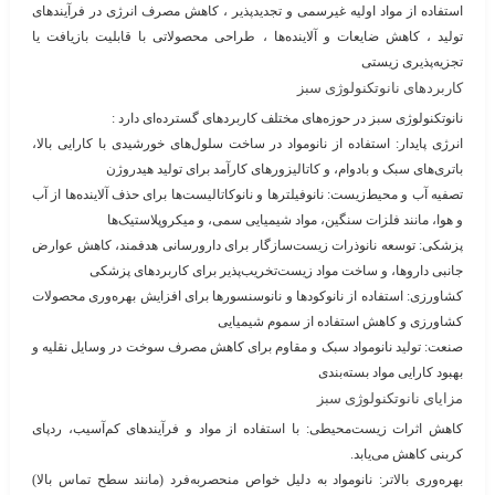
استفاده از مواد اولیه غیرسمی و تجدیدپذیر ، کاهش مصرف انرژی در فرآیندهای
تولید ، کاهش ضایعات و آلاینده‌ها ، طراحی محصولاتی با قابلیت بازیافت یا
تجزیه‌پذیری زیستی
کاربردهای نانوتکنولوژی سبز
نانوتکنولوژی سبز در حوزه‌های مختلف کاربردهای گسترده‌ای دارد :
انرژی پایدار
: استفاده از نانومواد در ساخت
سلول‌های خورشیدی
با کارایی بالا،
باتری‌های سبک و بادوام، و کاتالیزورهای کارآمد برای تولید هیدروژن
تصفیه آب و محیط‌زیست
: نانوفیلترها و نانوکاتالیست‌ها برای حذف آلاینده‌ها از آب
و هوا، مانند فلزات سنگین، مواد شیمیایی سمی، و میکروپلاستیک‌ها
پزشکی
: توسعه نانوذرات زیست‌سازگار برای دارورسانی هدفمند، کاهش عوارض
جانبی داروها، و ساخت مواد زیست‌تخریب‌پذیر برای کاربردهای پزشکی
کشاورزی
: استفاده از نانوکودها و نانوسنسورها برای افزایش بهره‌وری محصولات
کشاورزی و کاهش استفاده از سموم شیمیایی
صنعت
: تولید نانومواد سبک و مقاوم برای کاهش مصرف سوخت در وسایل نقلیه و
بهبود کارایی مواد بسته‌بندی
مزایای نانوتکنولوژی سبز
کاهش اثرات زیست‌محیطی
: با استفاده از مواد و فرآیندهای کم‌آسیب، ردپای
کربنی کاهش می‌یابد.
بهره‌وری بالاتر
: نانومواد به دلیل خواص منحصربه‌فرد (مانند سطح تماس بالا)