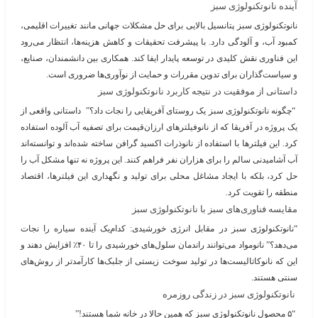
آینده نانوتکنولوژی سبز
نانوتکنولوژی سبز پتانسیل بالایی برای حل مشکلات جهانی مانند تغییرات اقلیمی،
کمبود آب، و آلودگی دارد. با پیشرفت تحقیقات و کاهش هزینه‌ها، انتظار می‌رود
این فناوری نقش کلیدی در توسعه پایدار ایفا کند. همکاری بین دانشمندان، صنایع،
و سیاست‌گذاران برای تدوین مقررات و حمایت از نوآوری‌ها ضروری است.
داستانی از موفقیت در نتیجه کاربرد نانوتکنولوژی سبز
“چگونه نانوتکنولوژی سبز یک روستای آفریقایی را نجات داد؟”
داستانی واقعی از
یک پروژه در آفریقا که از نانوفیلترهای ارزان‌قیمت برای تصفیه آب آلوده استفاده
کرد. این فیلترها با استفاده از نانوذرات اکسید گرافن ساخته شده‌اند و توانسته‌اند
آب آشامیدنی سالم را برای هزاران نفر فراهم کنند. این پروژه نه تنها مشکل آب را
حل کرد، بلکه با ایجاد مشاغل محلی برای تولید و نگهداری این فیلترها، اقتصاد
منطقه را تقویت کرد.
مقایسه فناوری‌های سبز با نانوتکنولوژی سبز
“نانوتکنولوژی سبز در مقابل انرژی خورشیدی: کدام‌یک آینده سیاره را نجات
می‌دهد؟”
نانومواد می‌توانند راندمان سلول‌های خورشیدی را تا ۴۰٪ افزایش دهند و
این که نانوکاتالیست‌ها در تولید سوخت زیستی از جلبک‌ها کارآمدتر از روش‌های
سنتی هستند.
نانوتکنولوژی سبز در زندگی روزمره
“۵ محصول نانوتکنولوژی سبز که همین حالا در خانه شما هستند!”