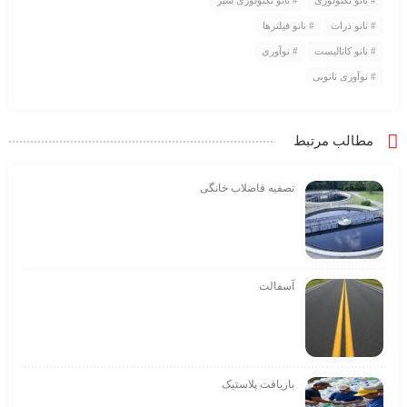
نانو ذرات
نانو فیلترها
نانو کاتالیست
نوآوری
نوآوری نانویی
مطالب مرتبط
تصفیه فاضلاب خانگی
آسفالت
بازیافت پلاستیک