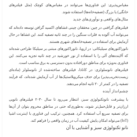
مقیاس‌پذیری
: این فناوری‌ها می‌توانند در مقیاس‌های کوچک (مثل فیلترهای
خانگی) یا بزرگ (تصفیه‌خانه‌ها) استفاده شوند.
مثال‌های واقعی و نوآوری‌های جدید
فیلترهای گرافنی در چین
: محققان چینی غشاهای اکسید گرافن توسعه داده‌اند که
می‌توانند آب آلوده به فلزات سنگین را در چند ثانیه تصفیه کنند. این غشاها در حال
آزمایش برای استفاده در تصفیه‌خانه‌های شهری هستند.
نانوراکتورهای سیلیکاتی
: در اروپا، نانوراکتورهای مبتنی بر سیلیکا طراحی شده‌اند
که آلاینده‌های آلی را با استفاده از نور خورشید در چند ثانیه تجزیه می‌کنند. این
فناوری به‌ویژه برای مناطق دورافتاده بدون دسترسی به برق مناسب است.
فیلترهای نانوسلولزی
: در کانادا، فیلترهای ساخته‌شده از نانوسلولز (ماده‌ای
زیست‌تخریب‌پذیر) برای حذف میکروپلاستیک‌ها از آب آزمایش شده‌اند، که فرآیند
تصفیه را در کمتر از ۲۰ ثانیه انجام می‌دهند.
چشم‌انداز آینده
با پیشرفت نانوتکنولوژی سبز، انتظار می‌رود تا سال ۲۰۳۰ فیلترهای نانویی
ارزان‌تر و قابل‌حمل‌تر شوند، به‌طوری‌که حتی در مناطق محروم بتوان از آن‌ها
برای تصفیه سریع آب استفاده کرد. همچنین، ترکیب این فناوری با اینترنت اشیا
(IoT) می‌تواند امکان پایش کیفیت آب در زمان واقعی را فراهم کند.
نانو تکنولوژی سبز و آشنایی با آن