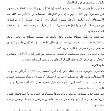
نانوکاتالیست‌های فوتوکاتالیتیک
مکانیزم
: نانوذراتی مانند تیتانیوم دی‌اکسید (​
​) یا روی اکسید (​
​) در حضور
Z
n
O
T
i
O
2
نور (معمولاً نور UV یا نور مرئی) واکنش‌های شیمیایی را کاتالیز می‌کنند که
آلاینده‌های آلی (مانند رنگ‌ها، سموم کشاورزی، یا مواد نفتی) را به ترکیبات
بی‌ضرر (مانند آب و ​
​) تجزیه می‌کنند. این فرآیند در چند ثانیه تا چند دقیقه
C
O
2
انجام می‌شود.
سرعت
: به دلیل سطح تماس بالای نانوذرات (نسبت سطح به حجم زیاد)،
واکنش‌ها بسیار سریع رخ می‌دهند. برای مثال، نانوذرات (​
​)می‌توانند رنگ‌های
T
i
O
2
صنعتی را در کمتر از ۱۰ ثانیه تجزیه کنند.
مثال عملی
: در هند، سیستم‌های تصفیه آب مبتنی بر نانوذرات (​
​) در مقیاس
T
i
O
2
کوچک برای حذف آلاینده‌های آلی از آب‌های زیرزمینی استفاده شده‌اند.
نانوجاذب‌ها
مکانیزم
: نانومواد جاذب مانند نانوذرات آهن اکسید (​
​) یا گرافن می‌توانند
F
e
O
3
4
آلاینده‌هایی مانند فلزات سنگین (سرب، آرسنیک، کادمیوم) یا مواد شیمیایی سمی
را به‌سرعت جذب کنند. این نانوذرات به دلیل سطح فعال بالا، آلاینده‌ها را در چند
ثانیه از آب جدا می‌کنند.
سرعت
: جذب سطحی توسط نانوجاذب‌ها معمولاً در چند ثانیه تا چند دقیقه کامل
می‌شود، به‌ویژه اگر نانومواد به‌صورت مغناطیسی طراحی شوند تا به‌راحتی از آب
جدا شوند.
مثال عملی
: در پروژه‌ای در بنگلادش، نانوذرات مغناطیسی برای حذف آرسنیک از