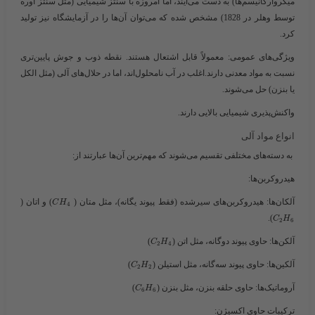
میکروارگانیسم‌ها) به دست می‌آیند، اما امروزه با سنتز شیمیایی (مثل سنتز اوره
توسط وهلر در 1828) مشخص شده که می‌توان آن‌ها را در آزمایشگاه نیز تولید
کرد.
ویژگی‌های عمومی
: معمولاً قابل اشتعال هستند. نقطه ذوب و جوش پایین‌تری
نسبت به مواد معدنی دارند.اغلب در آب نامحلول‌اند، اما در حلال‌های آلی (مثل الکل
یا بنزن) حل می‌شوند.
واکنش‌پذیری شیمیایی بالایی دارند.
انواع مواد آلی
به دسته‌های مختلفی تقسیم می‌شوند که مهم‌ترین آن‌ها عبارتند از:
هیدروکربن‌ها
:
آلکان‌ها
: هیدروکربن‌های سیرشده (فقط پیوند یگانه)، مثل متان ( ​
​) و اتان (​
C
H
4
​).
C
H
2
6
آلکن‌ها
: حاوی پیوند دوگانه، مثل اتن (​
​)
C
H
2
4
آلکین‌ها
: حاوی پیوند سه‌گانه، مثل استیلن (​
​)
C
H
2
2
آروماتیک‌ها
: حاوی حلقه بنزن، مثل بنزن (​
​)
C
H
6
6
ترکیبات حاوی اکسیژن
: