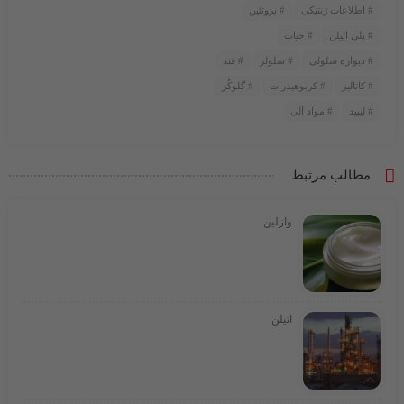
اطلاعات ژنتیکی
پروتئین
پلی اتیلن
حیات
دیواره سلولی
سلولز
قند
کاتالیز
کربوهیدرات
گلوکُز
لیپید
مواد آلی
مطالب مرتبط
وازلین
اتیلن