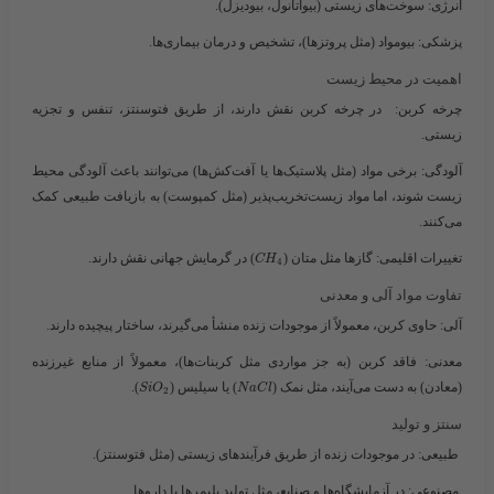
انرژی
: سوخت‌های زیستی (بیواتانول، بیودیزل).
پزشکی
: بیومواد (مثل پروتزها)، تشخیص و درمان بیماری‌ها.
اهمیت در محیط زیست
چرخه کربن
: در چرخه کربن نقش دارند، از طریق فتوسنتز، تنفس و تجزیه
زیستی.
آلودگی
: برخی مواد (مثل پلاستیک‌ها یا آفت‌کش‌ها) می‌توانند باعث آلودگی محیط
زیست شوند، اما مواد زیست‌تخریب‌پذیر (مثل کمپوست) به بازیافت طبیعی کمک
می‌کنند.
تغییرات اقلیمی
: گازها مثل متان (​
​) در گرمایش جهانی نقش دارند.
C
H
4
تفاوت مواد آلی و معدنی
آلی
: حاوی کربن، معمولاً از موجودات زنده منشأ می‌گیرند، ساختار پیچیده دارند.
معدنی
: فاقد کربن (به جز مواردی مثل کربنات‌ها)، معمولاً از منابع غیرزنده
(معادن) به دست می‌آیند، مثل نمک (​
​) یا سیلیس (​
​).
S
i
O
N
a
C
l
2
سنتز و تولید
طبیعی
: در موجودات زنده از طریق فرآیندهای زیستی (مثل فتوسنتز).
مصنوعی
: در آزمایشگاه‌ها و صنایع، مثل تولید پلیمرها یا داروها.