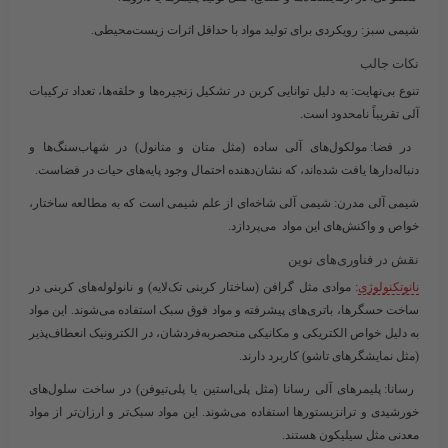
شیمی سبز
: رویکردی برای تولید مواد با حداقل اثرات زیست‌محیطی.
نکات جالب
تنوع بی‌نهایت
: به دلیل توانایی کربن در تشکیل زنجیره‌ها و حلقه‌ها، تعداد ترکیبات
آلی تقریباً نامحدود است.
در فضا
: مولکول‌های آلی ساده (مثل متان و متانول) در شهاب‌سنگ‌ها و
دنباله‌دارها یافت شده‌اند، که نشان‌دهنده احتمال وجود پایه‌های حیات در فضاست.
شیمی آلی مدرن
: شیمی آلی شاخه‌ای از علم شیمی است که به مطالعه ساختار،
خواص و واکنش‌های این مواد می‌پردازد.
نقش در فناوری‌های نوین
نانوتکنولوژی
: موادی مثل گرافن (ساختار کربنی تک‌لایه) و نانولوله‌های کربنی در
ساخت حسگرها، باتری‌های پیشرفته و مواد فوق سبک استفاده می‌شوند. این مواد
به دلیل خواص الکتریکی و مکانیکی منحصربه‌فردشان، در الکترونیک انعطاف‌پذیر
(مثل نمایشگرهای تاشو) کاربرد دارند.
رسانا
: پلیمرهای آلی رسانا (مثل پلی‌استین یا پلی‌تیوفن) در ساخت سلول‌های
خورشیدی و ترانزیستورها استفاده می‌شوند. این مواد سبک‌تر و ارزان‌تر از مواد
معدنی مثل سیلیکون هستند.