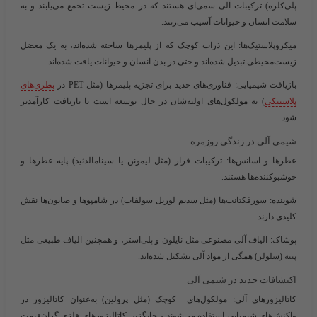
پلی‌کلره) ترکیبات آلی سمی‌ای هستند که در محیط زیست تجمع می‌یابند و به
سلامت انسان و حیوانات آسیب می‌زنند.
میکروپلاستیک‌ها
: این ذرات کوچک که از پلیمرها ساخته شده‌اند، به یک معضل
زیست‌محیطی تبدیل شده‌اند و حتی در بدن انسان و حیوانات یافت شده‌اند.
بازیافت شیمیایی
: فناوری‌های جدید برای تجزیه پلیمرها (مثل PET در
بطری‌های
پلاستیکی
) به مولکول‌های اولیه‌شان در حال توسعه است تا بازیافت کارآمدتر
شود.
شیمی آلی در زندگی روزمره
عطرها و اسانس‌ها
: ترکیبات فرار (مثل لیمونن یا سینامالدئید) پایه عطرها و
خوشبوکننده‌ها هستند.
شوینده
: سورفکتانت‌ها (مثل سدیم لوریل سولفات) در شامپوها و صابون‌ها نقش
کلیدی دارند.
پوشاک
: الیاف آلی مصنوعی مثل نایلون و پلی‌استر، و همچنین الیاف طبیعی مثل
پنبه (سلولز) همگی از مواد آلی تشکیل شده‌اند.
اکتشافات جدید در شیمی آلی
کاتالیزورهای آلی
: مولکول‌های کوچک (مثل پرولین) به‌عنوان کاتالیزور در
واکنش‌های شیمیایی استفاده می‌شوند و جایگزین کاتالیزورهای فلزی گران‌قیمت