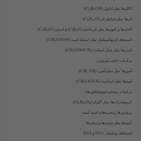
الکل‌ها
: مثل اتانول (​
​)
C
H
O
H
2
5
اترها
: مثل دی‌اتیل اتر (​
​)
C
H
O
4
10
آلدئیدها و کتون‌ها
: مثل فرمالدئید (​
​) و استون (​
​)
C
H
O
C
H
O
3
6
2
اسیدهای کربوکسیلیک
: مثل استیک اسید (​
​)
C
H
C
O
O
H
3
استرها
: مثل متیل استات (​
​)
C
H
C
O
O
C
H
3
3
ترکیبات حاوی نیتروژن
:
آمین‌ها
: مثل متیل‌آمین (​
​)
C
H
N
H
3
2
آمیدها
: مثل استامید (​
​)
C
H
C
O
N
H
3
2
ترکیبات زیستی (بیومولکول‌ها)
:
کربوهیدرات‌ها
: مثل گلوکز (​
​).
C
H
O
6
12
6
پروتئین‌ها
: زنجیره‌های اسید آمینه
لیپیدها
: مثل چربی‌ها و روغن‌ها
اسیدهای نوکلئیک
: DNA و RNA