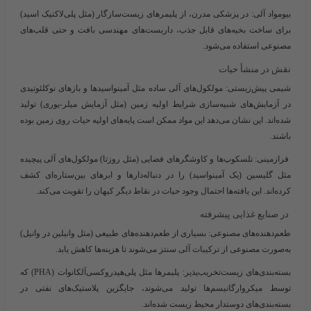
بیومواد آلی
: در پزشکی مدرن، از پلیمرهای زیست‌سازگار (مثل پلی‌لاکتیک اسید)
برای ساخت بخیه‌های قابل جذب، داربست‌های مهندسی بافت و حتی قلب‌های
مصنوعی استفاده می‌شود.
نقش در منشأ حیات
شیمی پیش‌زیستی
: مولکول‌های آلی ساده مثل آمینواسیدها و بازهای نوکلئوتیدی
در آزمایش‌های شبیه‌سازی شرایط اولیه زمین (مثل آزمایش میلر-یوری) تولید
شده‌اند. این نشان می‌دهد این مواد ممکن است پایه‌های اولیه حیات روی زمین بوده
باشند.
فرازمینی
: تلسکوپ‌ها و کاوشگرهای فضایی (مثل روزتا) مولکول‌های آلی پیچیده
مثل گلیسین (یک آمینواسید) را در دنباله‌دارها و ابرهای بین‌ستاره‌ای کشف
کرده‌اند. این یافته‌ها احتمال وجود حیات در نقاط دیگر کیهان را تقویت می‌کند.
در صنایع غذایی پیشرفته
طعم‌دهنده‌های مصنوعی
: بسیاری از طعم‌دهنده‌های طبیعی (مثل وانیلین در وانیل)
به‌صورت مصنوعی از ترکیبات آلی سنتز می‌شوند تا هزینه‌ها کاهش یابد.
بسته‌بندی‌های زیست‌تخریب‌پذیر
: پلیمرها مثل پلی‌هیدروکسی‌آلکانوات (PHA) که
توسط میکروارگانیسم‌ها تولید می‌شوند، جایگزین پلاستیک‌های نفتی در
بسته‌بندی‌های دوستدار محیط زیست شده‌اند.