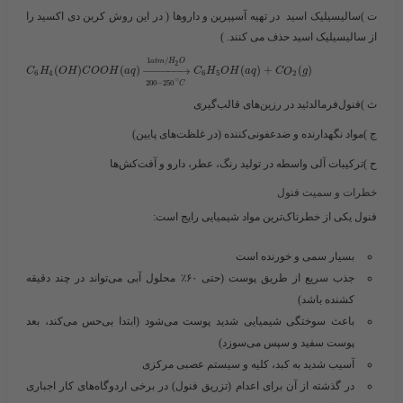
ت )سالیسیلیک
اسید
در تهیه آسپیرین و داروها ( در این روش کربن دی اکسید را
از سالیسیلیک اسید حذف می کنند. )
1
/
a
t
m
H
O
2
(
)
(
)
−
−
−
−
−
−
→
(
)
+
(
)
C
H
O
H
C
O
O
H
a
q
C
H
O
H
a
q
C
O
g
6
4
6
5
2
∘
200
−
250
C
ث )فنول‌فرمالدئید
در رزین‌های قالب‌گیری
ج )مواد نگهدارنده و ضدعفونی‌کننده
(در غلظت‌های پایین)
ح )ترکیبات آلی واسطه
در تولید رنگ، عطر، دارو و آفت‌کش‌ها
خطرات و سمیت فنول
فنول یکی از خطرناک‌ترین مواد شیمیایی رایج است:
بسیار سمی و خورنده است
جذب سریع از طریق پوست (حتی ۶۰٪ محلول آبی می‌تواند در چند دقیقه
کشنده باشد)
باعث سوختگی شیمیایی شدید پوست می‌شود (ابتدا بی‌حس می‌کند، بعد
پوست سفید و سپس می‌سوزد)
آسیب شدید به کبد، کلیه و سیستم عصبی مرکزی
در گذشته از آن برای اعدام (تزریق فنول) در برخی اردوگاه‌های کار اجباری