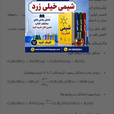
نوآوری‌های لایستر
لایستر اولین کسی بود که ، ابزار جراحی را با فنول ضدعفونی کرد ، زخم‌های
بیمار را با محلول فنول شست‌وشو داد
اتاق عمل و پانسمان‌ها را با فنول اسپری کرد . نتیجه اینکه میزان عفونت
به‌شدت
کاهش یافت و این روش به‌عنوان «جراحی آنتی‌سپتیک» شناخته شد.
واکنش‌های مهم فنول
تشکیل نمک با بازهای قوی
(
)
+
(
)
→
(
)
+
(
)
C
H
O
H
s
N
a
O
H
a
q
C
H
O
N
a
a
q
H
O
l
6
5
6
5
2
برم‌دار شدن
(تشکیل رسوب کریستالی 2 ،4 ،6 -تری‌برموفنول)
∘
25
C
(
)
+
3
(
)
−
−
−
−
→
(
)
(
)
+
3
(
)
C
H
O
H
s
B
r
l
C
H
B
r
O
H
s
H
B
r
a
q
6
5
2
6
2
3
C
H
C
l
3
نیتراسیون
(تشکیل نیتروفنول‌ها)
∘
25
C
(
)
+
(
)
−
−
−
→
(
)
(
)
+
(
)
C
H
O
H
s
H
N
O
a
q
C
H
N
O
O
H
s
H
O
l
6
5
3
6
4
2
2