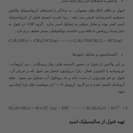
واکنش با اسیدهای آلی
برای تولید استر
فنول بر خلاف الکل های معمولی ، به سادگی با اسیدهای کربوکسیلیک واکنش
مستقیم استرسازی فیشر نمی دهد ، زیرا قدرت اسیدی فنول از کربوکسیلیک
اسید کمتر بوده و تعادل تمایلی به تشکیل استر ندارد . گروه ​
−
​در فنول به
O
H
دلیل پدیدۀ رزونانس با حلقۀ بنزن خاصیت نوکلئوفیلی بسیار ضعیف تری دارد .
(
)
+
(
)
−
−
−
−
−
→
(
)
+
(
)
C
H
O
H
s
C
H
C
O
C
l
a
q
C
H
C
O
O
C
H
l
H
C
l
a
q
6
5
3
6
5
3
اکسیداسیون
و تشکیل کینون‌ها
در این واکنش از فنول در حضور اکسنده هایی مثل پرمنگنات ، دی کرومات ،
فروسیانید یا اکسیژن فعال ، پارا بنزوکینون حاصل می شود .که در جریان آن ،
فنول دو اتم هیدروژن از دست داده و یک مولکول آب تشکیل می شود . حلقۀ
آروماتیک اکسید شده و دو گروه کربونیل ​
=
​در موقعیت های پارا ایجاد می
C
O
شود .
2
−
+
3
+
3
(
)
+
4
(
)
+
32
−
−
−
−
−
→
3
(
)
+
8
+
25
C
H
O
H
s
C
r
O
a
q
H
C
H
O
s
C
r
H
6
5
2
6
4
2
7
تهیه فنول از سالیسیلیک اسید