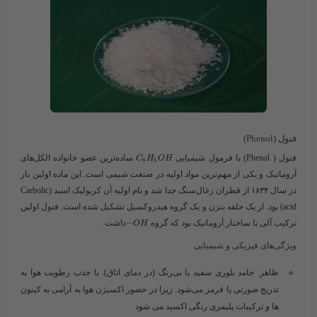
فنول (Phenol)
فنول
( Phenol) با فرمول شیمیایی ​
​ ساده‌ترین عضو خانواده الکل‌های
C
H
O
H
6
5
آروماتیک و یکی از مهم‌ترین مواد اولیه در صنعت شیمی است. این ماده اولین بار
در سال ۱۸۳۴ از قطران زغال‌سنگ جدا شد و نام اولیه آن کربولیک اسید (Carbolic
acid) بود. از یک حلقه بنزن و یک گروه هیدروکسیل تشکیل شده است. فنول اولین
ترکیب آلی با ساختار آروماتیک بود که گروه ​
−
​داشت .
O
H
ویژگی‌های فیزیکی و شیمیایی
ظاهر: جامد بلوری سفید یا بی‌رنگ (در دمای اتاق). با جذب رطوبت هوا به
تدریج صورتی یا قرمز می‌شود. زیرا در حضور اکسیژن هوا به آرامی به
کینون
ها و ترکیبات پلیمری رنگی اکسید می شود