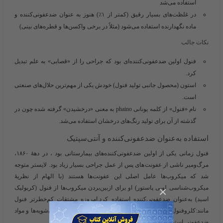
استفاده می‌شد
در غلظت‌های بسیار رقیق (کمتر از ۱٪) هنوز به عنوان ضدعفونی‌کننده و
ماده نگهدارنده استفاده می‌شود (مثلاً در برخی واکسن‌ها و قطره‌های بینی)
نکات جالب
فنول اولین ضدعفونی‌کننده‌ای بود که جراحی را از «قصابی» به علم تبدیل
کرد.
استون
(محصول جانبی تولید فنول) خودش یکی از مهم‌ترین حلال‌های صنعتی
است.
نام «فنول» از کلمه یونانی phaino به معنی «درخشیدن» گرفته شده چون در
گذشته از آن برای تولید رنگ‌های درخشان استفاده می‌شد.
استفاده به‌عنوان ضدعفونی‌کننده و آنتی‌سپتیک
فنول زمانی یکی از اولین ضدعفونی‌کننده‌های بیمارستانی بود ، در دههٔ ۱۸۶۰،
مرگ‌ومیر ناشی از عفونت‌های پس از عمل جراحی بسیار زیاد بود. لایستر متوجه
شد که
میکروب‌ها
عامل اصلی این عفونت‌ها هستند (با الهام از نظریهٔ
میکروب‌شناسی لویی پاستور) او برای ازبین‌بردن میکروب‌ها از
فنول (کربولیک
×
اسید)
به‌عنوان ضدعفونی‌کننده استفاده کرد.امروزه مشتقات کم‌خطرتر فنول
مانند:کلروفنول‌ها ، هگزی‌کلروفن ، تری‌کلوسان در صابون‌ها، دهان‌شویه‌ها و مواد
ضدعفونی استفاده می‌شوند.