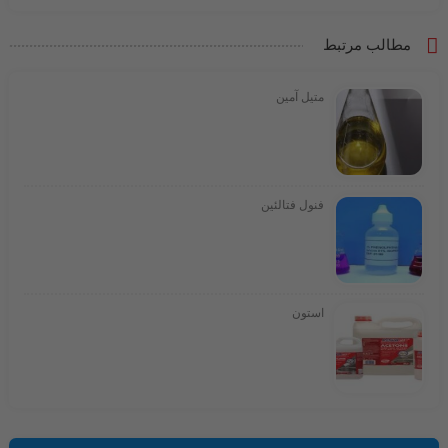
مطالب مرتبط
متیل آمین
فنول فتالئین
استون