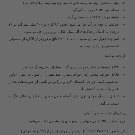
بوی مشخص: بوی تند و مشخص (شبیه بوی بیمارستان‌های قدیمی)
نقطه ذوب: ۴۰/۵ درجه سانتی‌گراد
نقطه جوش: ۱۸۱/۷ درجه سانتی‌گراد
حلالیت: تا حدی در آب حل می‌شود (حدود ۸/۳ گرم در ۱۰۰ میلی‌لیتر آب در ۲۰
درجه) اما کاملاً در حلال‌های آلی مثل الکل، اتر و
بنزن
حل می‌شود.
اسیدیته: فنول اسیدی ضعیف است (pKa ≈ ۱۰) و قوی‌تر از الکل‌های معمولی
اما ضعیف‌تر ازکربنیک اسید
تاریخچه و کشف
۱۸۳۴: توسط فریدلیب فردیناند رونگه از قطران زغال‌سنگ جدا شد.
۱۸۶۵: جوزف لیستر (پدر جراحی مدرن ضدعفونی) از فنول به عنوان اولین
ضدعفونی‌کننده جراحی استفاده کرد و مرگ‌ومیر ناشی از عفونت‌های بعد از
عمل را به شدت کاهش داد.
تا قبل از جنگ جهانی اول، تقریباً تمام فنول جهان از قطران زغال‌سنگ به
دست می‌آمد.
روش‌های تولید صنعتی کنونی
امروز بیش از ۹۵٪ فنول جهان از روش‌های پتروشیمی تولید می‌شود:
الف )کومن (Cumene Process)
: رایج‌ترین روش (بیش از ۹۵٪ تولید جهانی)