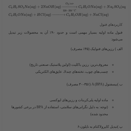
/
O
a
i
r
2
(
)
+
2
(
)
−
−
−
−
−
−
→
(
)
+
(
)
C
H
S
O
N
a
a
q
N
a
O
H
a
q
C
H
O
N
a
a
q
N
a
S
O
a
q
6
5
3
6
5
2
4
∘
320
−
350
C
(
)
+
(
)
−
−
−
−
−
→
(
)
+
(
)
C
H
O
N
a
a
q
H
C
l
a
q
C
H
O
H
a
q
N
a
C
l
a
q
6
5
6
5
کاربردهای فنول
فنول ماده اولیه بسیار مهمی است و حدود ۹۰٪ آن به محصولات زیر تبدیل
می‌شود:
الف ) رزین‌های فنولیک
(۴۵٪ مصرف)
معروف‌ترین: رزین باکلیت (اولین پلاستیک صنعتی تاریخ)
چسب‌های چوب، تخته‌های چندلا، عایق‌های الکتریکی
ب )بیسفنول A (BPA)
(۳۰–۳۵٪ مصرف)
ماده اولیه پلی‌کربنات و رزین‌های اپوکسی
(توجه: به دلیل نگرانی‌های سلامتی، استفاده از BPA در برخی کشورها
محدود شده)
پ )تبدیل کاپرولاکتام
به نایلون-۶