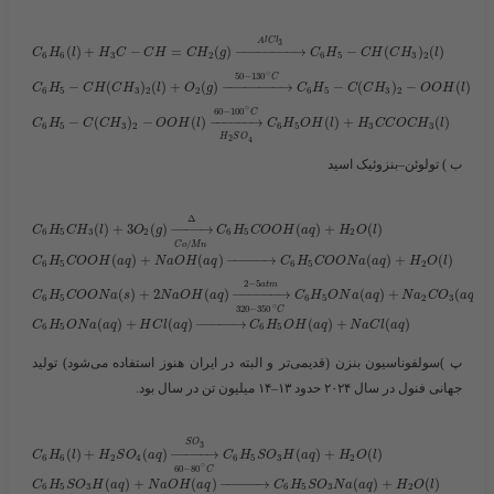
A
l
C
l
3
(
)
+
−
=
(
)
−
−
−
−
−
−
−
−
→
−
(
)
(
)
C
H
l
H
C
C
H
C
H
g
C
H
C
H
C
H
l
6
6
3
2
6
5
3
2
∘
50
−
130
C
−
(
)
(
)
+
(
)
−
−
−
−
−
−
−
−
→
−
(
)
−
(
)
C
H
C
H
C
H
l
O
g
C
H
C
C
H
O
O
H
l
6
5
3
2
2
6
5
3
2
∘
60
−
100
C
−
(
)
−
(
)
−
−
−
−
−
−
→
(
)
+
(
)
C
H
C
C
H
O
O
H
l
C
H
O
H
l
H
C
C
O
C
H
l
6
5
3
2
6
5
3
3
H
S
O
2
4
ب ) تولوئن–بنزوئیک اسید
Δ
(
)
+
3
(
)
−
−
−
−
→
(
)
+
(
)
C
H
C
H
l
O
g
C
H
C
O
O
H
a
q
H
O
l
6
5
3
2
6
5
2
/
C
o
M
n
(
)
+
(
)
−
−
−
−
−
→
(
)
+
(
)
C
H
C
O
O
H
a
q
N
a
O
H
a
q
C
H
C
O
O
N
a
a
q
H
O
l
6
5
6
5
2
2
−
5
a
t
m
(
)
+
2
(
)
−
−
−
−
−
−
→
(
)
+
(
)
C
H
C
O
O
N
a
s
N
a
O
H
a
q
C
H
O
N
a
a
q
N
a
C
O
a
q
6
5
6
5
2
3
∘
320
−
350
C
(
)
+
(
)
−
−
−
−
−
→
(
)
+
(
)
C
H
O
N
a
a
q
H
C
l
a
q
C
H
O
H
a
q
N
a
C
l
a
q
6
5
6
5
پ )سولفوناسیون بنزن
(قدیمی‌تر و البته در ایران هنوز استفاده می‌شود) تولید
جهانی فنول در سال ۲۰۲۴ حدود ۱۳–۱۴ میلیون تن در سال بود.
S
O
3
(
)
+
(
)
−
−
−
−
−
→
(
)
+
(
)
C
H
l
H
S
O
a
q
C
H
S
O
H
a
q
H
O
l
6
6
2
4
6
5
3
2
∘
60
−
80
C
(
)
+
(
)
−
−
−
−
−
→
(
)
+
(
)
C
H
S
O
H
a
q
N
a
O
H
a
q
C
H
S
O
N
a
a
q
H
O
l
6
5
3
6
5
3
2