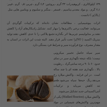
۱۴۹ کیلوکالری ، کربوهیدرات: ۳۳ گرم ، پروتئین: ۶٫۴ گرم ، چربی: ۰٫۵ گرم ، فیبر:
۲٫۱ گرم ، و مواد معدنی:پتاسیم ، فسفر ، منگنز و سلنیوم و ویتامین هایی مثل ​
)
(
​و C دانست .
B
6
اثرات بیوشیمیایی ،
مطالعات نشان داده‌اند که ترکیبات گوگردی آن
می‌توانند: فعالیت برخی باکتری‌ها را مهار کنند. تشکیل رادیکال‌های آزاد را کاهش
دهند.بر متابولیسم چربی‌ها اثر بگذارند.تجمع پلاکتی را تا حدی کاهش دهند.تولید
نیتریک اکسید ( NO)را تحت تأثیر قرار دهند. البته شدت این اثرات در انسان به
مقدار مصرف، نوع فرآورده سیر و شرایط فرد بستگی دارد.
سیر سیاه
حاصل تخمیر میکروبی
نیست؛ بلکه نتیجه نگهداری سیر در دمای
حدود ۶۰ تا ۹۰ درجه سانتی‌گراد ، رطوبت
بالا ، نگهداری چند هفته ای یا چند ساله
است . در این فرایند ، واکنش میلارد رخ
می‌دهد.رنگ حبه‌ها سیاه می‌شود.طعم
تند کاهش می‌یابد و ترکیبات
آنتی‌اکسیدانی جدید تشکیل می‌شوند.
واکنش میلارد (Maillard Reaction)
یکی از
مهم‌ترین واکنش‌های شیمیایی در مواد