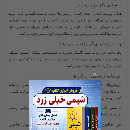
دانستنی های در باره سیر
هنگام پوست کندن ، تعداد کمی از سلول‌ها آسیب می‌بینند.آلیسین کمی تولید
می‌شود. اما هنگام رنده کردن ، له کردن و آسیاب کردن تقریباً همه سلول‌ها
تخریب می‌شوند و غلظت آلیسین به شدت افزایش می‌یابد.به همین دلیل
سرآشپزها اغلب بیشترین سوزش را هنگام رنده کردن سیر تجربه می‌کنند.
چرا حرارت بوی آن را تغییر می‌دهد؟
وقتی سیر حرارت می‌بیند ، آلییناز دناتوره می‌شود.مسیر تشکیل آلیسین متوقف
می‌شود.واکنش‌های حرارتی جدید آغاز می‌شوند.در نتیجه ترکیبات گوگردی جدیدی
شکل می‌گیرند که بوی آن‌ها ملایم‌تر است.
×
این ماده و شیمی رادیکال‌ها
پژوهش‌های جدید نشان داده‌اند که برخی مشتقات گوگردی سیر می‌توانند
، رادیکال‌های آزاد را خنثی کنند.در واکنش‌های اکسایش-کاهش شرکت کنند. با
گونه‌های فعال اکسیژن (ROS) برهم‌کنش داشته باشند.
به همین دلیل شیمی سیر امروزه بخشی از حوزه
شیمی ردوکس زیستی
(Biological Redox Chemistry)
محسوب می‌شود.
چرا چاقوی فولادی پس از خرد کردن این ماده بوی خاصی