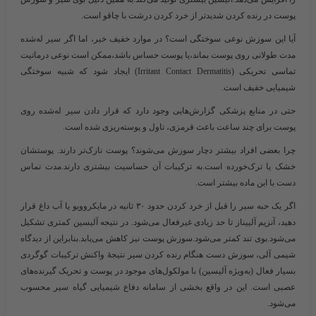
پوست در رنده کردن شدیدتر از خرد کردن درشت با چاقو است.
آیا این سوزش نوعی سوختگی است؟
در موارد خفیف خیر، اما اگر سیر له‌شده
مدت طولانی روی پوست بماند،یا پوست حساس باشد،ممکن است نوعی
درماتیت
تماسی تحریکی (Irritant Contact Dermatitis)
ایجاد شود که شبیه سوختگی
شیمیایی خفیف است.
حتی در منابع پزشکی گزارش‌هایی وجود دارد که قرار دادن سیر له‌شده روی
پوست برای چند ساعت باعث قرمزی، تاول و پوسته‌ریزی شده است.
چرا بعضی افراد بیشتر دچار سوزش می‌شوند؟
پوست نازک‌تر دارند. پوستشان
خشک یا ترک‌خورده است.به ترکیبات آن حساسیت بیشتری دارند.مدت تماس
دست با این ماده بیشتر است.
اگر یک حبه سیر را قبل از خرد کردن حدود ۳۰ ثانیه در مایکروویو یا آب داغ قرار
دهید، آنزیم آلییناز تا حد زیادی غیرفعال می‌شود. در نتیجه آلیسین کمتری تشکیل
می‌شود.بوی تند کمتر می‌شود.سوزش پوست نیز کاهش می‌یابد.بنابراین از دیدگاه
شیمی آلی، سوزش دست هنگام رنده کردن سیر نتیجهٔ واکنش ترکیبات گوگردی
بسیار فعال (به‌ویژه آلیسین) با مولکول‌های موجود در پوست و تحریک گیرنده‌های
عصبی است. این در واقع بخشی از سامانه دفاع شیمیایی گیاه سیر محسوب
می‌شود.