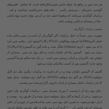
هر حبه سیر در واقع یک جوانه جانبی تغییرشکل‌یافته است که شامل : فلس‌های
گوشتی ذخیره‌ای ، مریستم رأسی ، بافت‌های ذخیره‌کننده نشاسته و قند ،
ترکیبات گوگردی می‌باشد. که وظیفۀ اصلی حبه در آن می تواند ذخیره مواد غذایی
، بقا در زمستان و تکثیر رویشی باشد .
شیمی ترکیبات گوگردی
شهرت سیر عمدتاً به دلیل ترکیبات آلی گوگرددار آن است.در سیر سالم ماده
اصلی آلین(Alliin)با فرمول مولکولی ​
)
(
​وجود دارد ، وقتی سیر خُرد
C
H
N
O
S
6
11
3
یا له می شود ، آنزیم (Alliinase) فعاّل شده و ماده آلین به آلیسین​
)
(
C
H
O
S
6
10
2
تبدیل می شود . آلیسین مادّ ای ناپایدار است و دلیل بوی تند سیر ، بسیاری از
خواص ضد باکتریایی و اثرات زیستی سیر است . در یک حبه سالم تقریباً آلیسین
وجود ندارد؛ آلیسین پس از آسیب مکانیکی تولید می‌شود.
گفتیم که آلیسین ناپایدار بوده و در اثر تجزیه به ترکیبات دیگری مثل دی آلیل
سولفید (DAS)، دی آلیل دی سولفید (DADS)، دی آلیل تری سولفید تبدیل شود
که این ترکیبات عامل بسیاری از اثرات دارویی گزارش‌شده سیر هستند.
دلیل بوی زیاد آن ازچیست ؟
پس از مصرف سیر ، ترکیبات گوگردی وارد خون
می‌شوند. برخی از آن‌ها به آلیل متیل سولفید تبدیل شده و از طریق ریه ، پوست و
ادرار دفع می‌شوند. به همین دلیل بوی سیر حتی ساعت‌ها پس از خوردن آن باقی
می‌ماند. ارزش غذایی (در ۱۰۰ گرم) آن را می توان به طور تقریبی شامل انرژی: