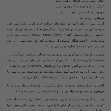
غذایی است که بین
قندهای کاهنده
(مانند
گلوکز و فروکتوز) و
گروه‌های آمینی
موجود در اسیدهای آمینه، پپتیدها یا
پروتئین‌ها رخ می‌دهد.
آنزیم آلییناز و ماده آلیین در سلول‌های جداگانه قرار دارند. وقتی سیر خرد
می‌شود، این دو با هم تماس پیدا می‌کنند و آلیسین تشکیل می‌شود.این یک نمونه
کلاسیک از
دفاع شیمیایی گیاهان (Chemical Defense System)
است؛ یعنی گیاه
ماده دفاعی را فقط هنگام آسیب‌دیدگی تولید می‌کند.
چرا وقتی سیر را با رنده
خرد می کنیم ، دست ما دچار سوزش می شود ؟
سوزشی که هنگام رنده کردن سیر روی پوست احساس می‌کنید، عمدتاً ناشی از
ترکیبات گوگردی فعال
است که پس از خرد شدن سیر تولید می‌شوند. در سیر
سالم، ماده‌ای به نام
آلیین (Alliin)
و آنزیم
آلییناز (Alliinase)
از هم جدا هستند.
وقتی سیر را با رنده خرد می‌کنید ، دیواره سلول‌ها پاره می‌شود. آلیین و آلییناز با
هم تماس پیدا می‌کنند.ماده‌ای به نام
آلیسین (Allicin)
تشکیل می‌شود.
آلیسین و فرآورده‌های بعدی آن بسیار واکنش‌پذیر هستند.این مواد می‌توانند با
پروتئین‌های سطح پوست واکنش دهند و پایانه‌های عصبی حسی را تحریک کنند.
چرا رنده کردن بیشتر از خرد کردن با چاقو سوزش ایجاد می‌کند؟
به هنگام رنده
کردن ، تعداد بسیار بیشتری از سلول‌ها را تخریب می‌کند.سطح تماس سیر با هوا
را افزایش می‌دهد.آلیسین بیشتری تولید می‌کند.به همین دلیل بوی سیر و سوزش