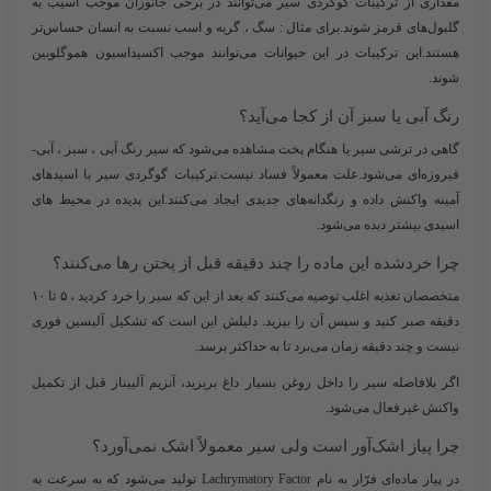
مقداری از ترکیبات گوگردی سیر می‌توانند در برخی جانوران موجب آسیب به
گلبول‌های قرمز شوند.برای مثال : سگ ، گربه و اسب نسبت به انسان حساس‌تر
هستند.این ترکیبات در این حیوانات می‌توانند موجب اکسیداسیون هموگلوبین
شوند.
رنگ آبی یا سبز آن از کجا می‌آید؟
گاهی در ترشی سیر یا هنگام پخت مشاهده می‌شود که سیر رنگ آبی ، سبز ، آبی-
فیروزه‌ای می‌شود.علت معمولاً فساد نیست.ترکیبات گوگردی سیر با اسیدهای
آمینه واکنش داده و رنگدانه‌های جدیدی ایجاد می‌کنند.این پدیده در محیط‌ های
اسیدی بیشتر دیده می‌شود.
چرا خردشده این ماده را چند دقیقه قبل از پختن رها می‌کنند؟
متخصصان تغذیه اغلب توصیه می‌کنند که بعد از این که سیر را خرد کردید ، ۵ تا ۱۰
دقیقه صبر کنید و سپس آن را بپزید. دلیلش این است که تشکیل آلیسین فوری
نیست و چند دقیقه زمان می‌برد تا به حداکثر برسد.
اگر بلافاصله سیر را داخل روغن بسیار داغ بریزید، آنزیم آلییناز قبل از تکمیل
واکنش غیرفعال می‌شود.
چرا پیاز اشک‌آور است ولی سیر معمولاً اشک نمی‌آورد؟
در پیاز ماده‌ای فرّار به نام
Lachrymatory Factor
تولید می‌شود که به سرعت به