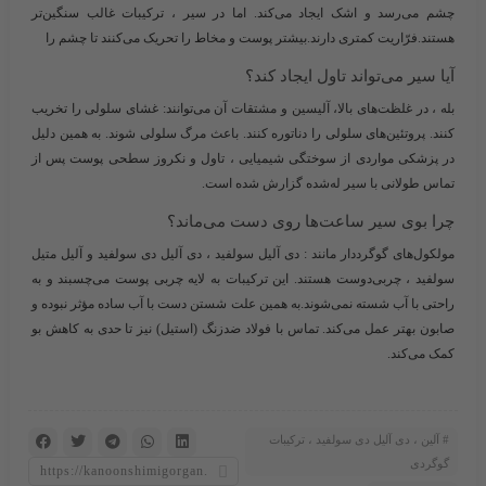
چشم می‌رسد و اشک ایجاد می‌کند. اما در سیر ، ترکیبات غالب سنگین‌تر
هستند.فرّاریت کمتری دارند.بیشتر پوست و مخاط را تحریک می‌کنند تا چشم را
آیا سیر می‌تواند تاول ایجاد کند؟
بله ، در غلظت‌های بالا، آلیسین و مشتقات آن می‌توانند: غشای سلولی را تخریب
کنند. پروتئین‌های سلولی را دناتوره کنند. باعث مرگ سلولی شوند. به همین دلیل
در پزشکی مواردی از سوختگی شیمیایی ، تاول و نکروز سطحی پوست پس از
تماس طولانی با سیر له‌شده گزارش شده است.
چرا بوی سیر ساعت‌ها روی دست می‌ماند؟
مولکول‌های گوگرددار مانند : دی آلیل سولفید ، دی آلیل دی سولفید و آلیل متیل
سولفید ، چربی‌دوست هستند. این ترکیبات به لایه چربی پوست می‌چسبند و به
راحتی با آب شسته نمی‌شوند.به همین علت شستن دست با آب ساده مؤثر نبوده و
صابون بهتر عمل می‌کند. تماس با فولاد ضدزنگ (استیل) نیز تا حدی به کاهش بو
کمک می‌کند.
آلین ، دی آلیل دی سولفید ، ترکیبات
گوگردی