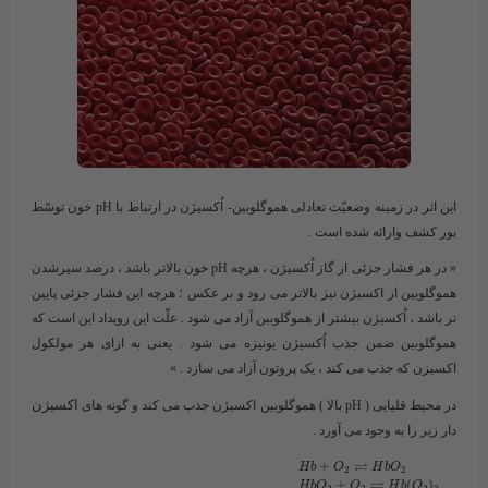
این اثر در زمینه وضعیّت تعادلی هموگلوبین- اُکسیژن در ارتباط با pH خون توسّط
بور کشف وارائه شده است .
« در هر فشار جزئی از گاز اُکسیژن ، هرچه pH خون بالاتر باشد ، درصد سیرشدن
هموگلوبین از اکسیژن نیز بالاتر می رود و بر عکس ؛ هرچه این فشار جزئی پایین
تر باشد ، اُکسیژن بیشتر از هموگلوبین آزاد می شود . علّت این رویداد این است که
هموگلوبین ضمن جذب اُکسیژن یونیزه می شود . یعنی به ازای هر مولکول
اکسیزن که جذب می کند ، یک پروتون آزاد می سازد . »
اکسیژن
در محیط قلیایی ( pH بالا ) هموگلوبین اکسیژن جذب می کند و گونه های
دار زیر را به وجود می آورد .
⇌
+
H
b
O
H
b
O
2
2
⇌
+
(
)
H
b
O
O
H
b
O