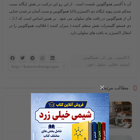
آن با اُکسی هموگلوبین سُست است . از این رو این ترکیب در نقش لیگاند سبب
محکم شدن پیوند لیگاند دی اکسیژن​
​با هموگلوبین و سبب آسان تر شدن جدایی
O
2
آن از هموگلوبین در بافت های سلولی می شود . بر همین اساس است که 2،3 –
دی فسفو گلیسرات نقش منظم کننده ( میزان کننده ) فعّالیت هموگلوبین را در
انتقال اکسیژن به بافت های سلولی دارد .
اکسیژن ، بور ، اثر ، هموگلوبین ،
اسیدی ، قلیایی ، سلول ، خون
×
مطالب مرتبط
جوش شیرین
وایتکس چیست ؟