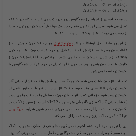
2
2
2
2
⇌
(
)
+
(
)
H
b
O
O
H
b
O
2
2
2
2
3
⇌
(
)
+
(
)
H
b
O
O
H
b
O
2
3
2
2
4
+
در محیط اسیدی (pH پایین ) هموگلوبین پروتون جذب می کند و به کاتیون​
H
H
b
تبدیل می شود .سپس این کاتیون ضمن جذب یک مولکول اُکسیژن ، پروتون خود را
⇌
+
+
از دست می دهد :​
+
+
H
H
b
O
H
b
O
H
2
2
از این رو طبق اصل لوشاتلیه و اثر
یون مشترک
هر چه pH خون کاهش یابد (
+
غلظت یون هیدرونیوم افزایش یابد ) این تعادل در جهت ترکیب یون
با مولکول​
H
​و آزاد شدن اکسیژن جابه جا می شود . برعکس ، با افزایشpH خون (
H
b
O
2
کاهش غلظت یون هیدرونیوم در خون ) این تعادل در جهت ترکیب هموگلوبین با
اکسیژن جابه جا می شود .
تغییراتpH خون باعث می شود که هموگلوبین در شُش ها ( که فشار جرئی گاز
اکسیزن برابر 100 میلی متر جیوه و pH=7.4 است . ) تقریبا به طور کامل از
اکسیژن سیر شود و زمانی که در اثر جریان خون به سلول ها در بافت ها می رسد
( فشار جزئی گاز اکسیژن 45 میلی متر جیوه و pH=7.2 است . ) بیش از 30 درصد
اکسیژن جذب شده را از دست بدهد ، در صورتی که در همین شرایط
میوگلوبین
تنها 2 تا 3 درصد اکسیژن جذب شده را آزاد می کند .
این را نیز باید در نظر داشته باشیم که در گویچه های قرمز انسان ، متابولیت 2، 3-
دی فسفو گلیسرات به طور محکم به هموگلوبین متّصل است . در صورتی که پیوند